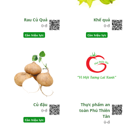
Rau Củ Quả
Khế quả
0 đ
0 đ
Còn hiệu lực
Còn hiệu lực
Củ đậu
Thực phẩm an
0 đ
toàn Phú Thiên
Tân
Còn hiệu lực
0 đ
Còn hiệu lực