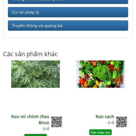
Cơ sở pháp lý
Truyền thông và quảng bá
Các sản phẩm khác
Rau mì chính (Rau
Rau sạch
Bina)
0 đ
0 đ
Còn hiệu lực