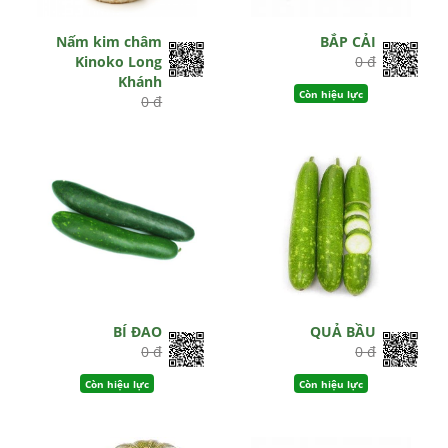
Nấm kim châm
BẮP CẢI
Kinoko Long
0 đ
Khánh
Còn hiệu lực
0 đ
Hết hiệu lực
BÍ ĐAO
QUẢ BẦU
0 đ
0 đ
Còn hiệu lực
Còn hiệu lực