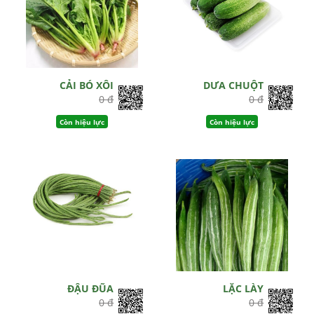
CẢI BÓ XÔI
DƯA CHUỘT
0 đ
0 đ
Còn hiệu lực
Còn hiệu lực
ĐẬU ĐŨA
LẶC LÀY
0 đ
0 đ