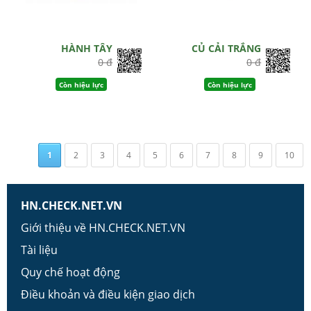
HÀNH TÂY
CỦ CẢI TRẮNG
0 đ
0 đ
Còn hiệu lực
Còn hiệu lực
1
2
3
4
5
6
7
8
9
10
HN.CHECK.NET.VN
Giới thiệu về HN.CHECK.NET.VN
Tài liệu
Quy chế hoạt động
Điều khoản và điều kiện giao dịch