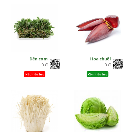
Dền cơm
Hoa chuối
0 đ
0 đ
Hết hiệu lực
Còn hiệu lực