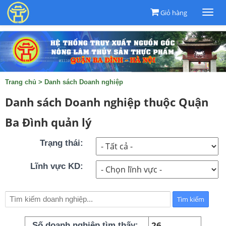
Giỏ hàng
Togg
navi
Trang chủ
>
Danh sách Doanh nghiệp
Danh sách Doanh nghiệp thuộc Quận
Ba Đình quản lý
Trạng thái:
Lĩnh vực KD:
26
Số doanh nghiệp tìm thấy: