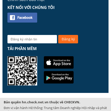
KẾT NỐI VỚI CHÚNG TÔI
TẢI PHẦN MỀM
Bản quyền hn.check.net.vn thuộc về CHECKVN.
Đơn vị vận hành Hệ thống: Trung tâm Doanh nghiệp Hội nhập và phát