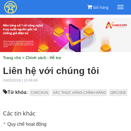
Giỏ hàng
Togg
navi
Trang chủ
>
Chính sách - Hỗ trợ
Liên hệ với chúng tôi
24/05/2018 | 10:46:46
Từ khóa:
CHECKVN
XÁC THỰC HÀNG CHÍNH HÃNG
QRCODE
Các tin khác
Quy chế hoạt động