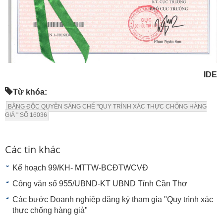
IDE
Từ khóa:
BẰNG ĐỘC QUYỀN SÁNG CHẾ "QUY TRÌNH XÁC THỰC CHỐNG HÀNG
GIẢ " SỐ 16036
Các tin khác
Kế hoạch 99/KH- MTTW-BCĐTWCVĐ
Công văn số 955/UBND-KT UBND Tỉnh Cần Thơ
Các bước Doanh nghiệp đăng ký tham gia "Quy trình xác
thực chống hàng giả"