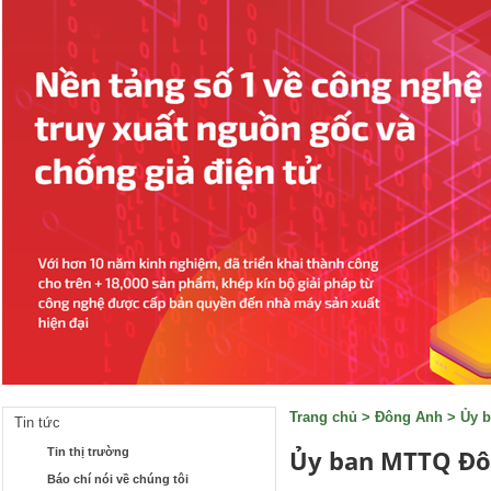
Trang chủ
>
Đông Anh
>
Ủy 
Tin tức
Ủy ban MTTQ Đô
Tin thị trường
Báo chí nói về chúng tôi