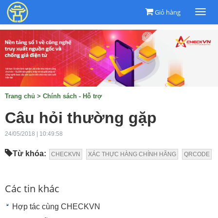
Giỏ hàng
Togg
navi
Trang chủ
>
Chính sách - Hỗ trợ
Câu hỏi thường gặp
24/05/2018 | 10:49:58
Từ khóa:
CHECKVN
XÁC THỰC HÀNG CHÍNH HÃNG
QRCODE
Các tin khác
Hợp tác cùng CHECKVN