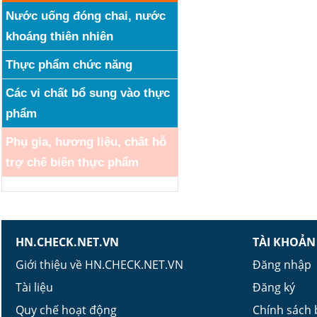
Nước uống đóng chai, nước
khoáng thiên nhiên
Thực phẩm chức năng
Các vi chất bổ sung vào thực
phẩm
Phụ gia, hương liệu, chất hỗ
trợ chế biến thực phẩm
HN.CHECK.NET.VN
TÀI KHOẢN
Giới thiệu về HN.CHECK.NET.VN
Đăng nhập
Tài liệu
Đăng ký
Quy chế hoạt động
Chính sách