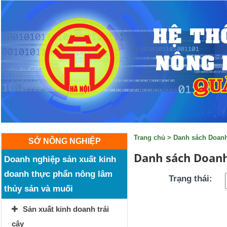
Trang chủ
>
Danh sách Doan
SỞ NÔNG NGHIỆP
Danh sách Doanh
Doanh nghiệp sản xuất kinh
doanh thực phẩn nông lâm
Trạng thái:
thủy sản và muối
Sản xuất kinh doanh trái
cây