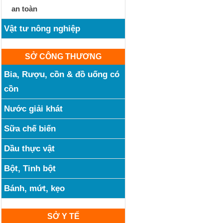
an toàn
Vật tư nông nghiệp
SỞ CÔNG THƯƠNG
Bia, Rượu, cồn & đồ uống có
cồn
Nước giải khát
Sữa chế biến
Dầu thực vật
Bột, Tinh bột
Bánh, mứt, kẹo
SỞ Y TẾ