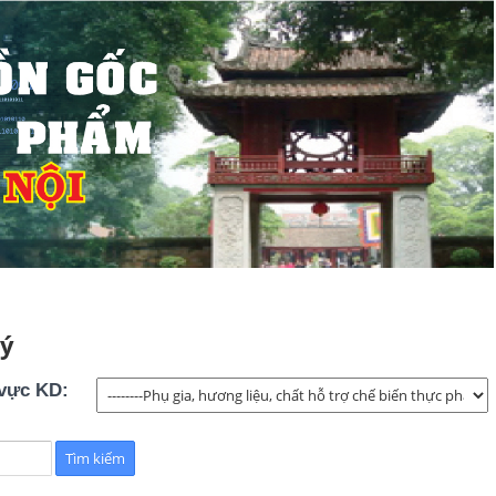
lý
 vực KD: