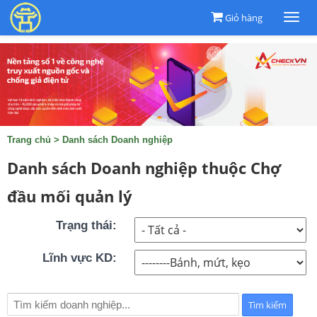
Giỏ hàng
Togg
navi
Trang chủ
>
Danh sách Doanh nghiệp
Danh sách Doanh nghiệp thuộc Chợ
đầu mối quản lý
Trạng thái:
Lĩnh vực KD: