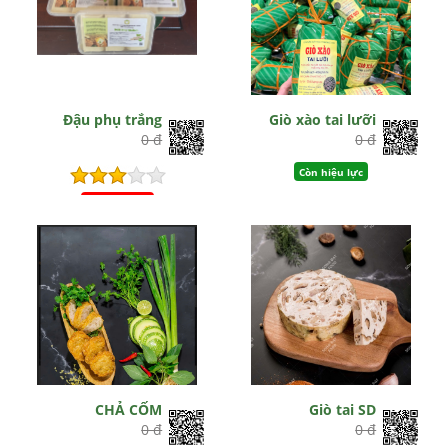
Đậu phụ trắng
Giò xào tai lưỡi
0 đ
0 đ
Còn hiệu lực
Hết hiệu lực
CHẢ CỐM
Giò tai SD
0 đ
0 đ