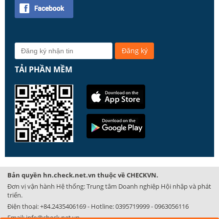
TẢI PHẦN MỀM
Bản quyền hn.check.net.vn thuộc về CHECKVN.
Đơn vị vận hành Hệ thống: Trung tâm Doanh nghiệp Hội nhập và phát
triển.
Điện thoại:
+84.2435406169
- Hotline:
0395719999
-
0963056116
Email:
info@check.net.vn