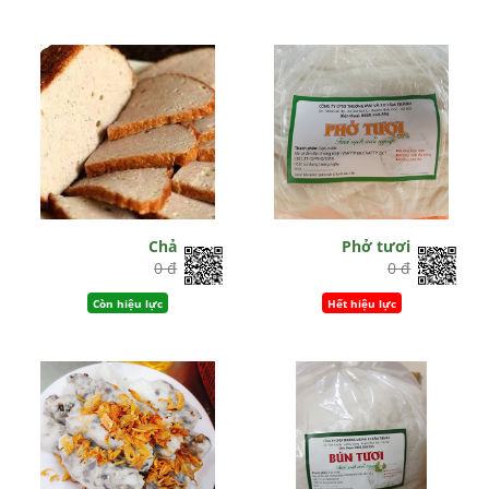
Chả
Phở tươi
0 đ
0 đ
Còn hiệu lực
Hết hiệu lực