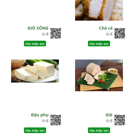
GIÒ SỐNG
Chả cá
0 đ
0 đ
Còn hiệu lực
Còn hiệu lực
Đậu phụ
Giò
0 đ
0 đ
Còn hiệu lực
Còn hiệu lực