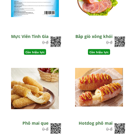
Mực Viên Tinh Gia
Bắp giò xông khói
0 đ
0 đ
Còn hiệu lực
Còn hiệu lực
Phô mai que
Hotdog phô mai
0 đ
0 đ