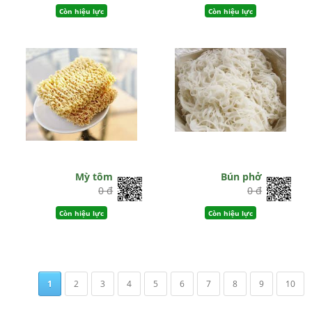
Còn hiệu lực
Còn hiệu lực
Mỳ tôm
Bún phở
0 đ
0 đ
Còn hiệu lực
Còn hiệu lực
1
2
3
4
5
6
7
8
9
10