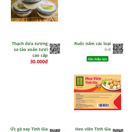
Thạch dừa sương
Ruốc nấm các loại
sa tảo xoắn tươi
0 đ
cao cấp
Còn hiệu lực
30.000đ
0 đ
Còn hiệu lực
Ức gà xay Tinh Gia
Heo viên Tinh Gia