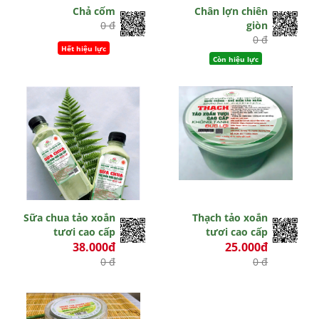
Chả cốm
Chân lợn chiên
0 đ
giòn
0 đ
Hết hiệu lực
Còn hiệu lực
Sữa chua tảo xoắn
Thạch tảo xoắn
tươi cao cấp
tươi cao cấp
38.000đ
25.000đ
0 đ
0 đ
Hết hiệu lực
Hết hiệu lực