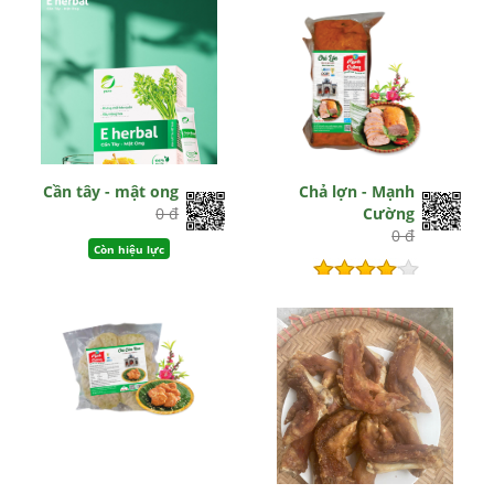
Cần tây - mật ong
Chả lợn - Mạnh
0 đ
Cường
0 đ
Còn hiệu lực
Hết hiệu lực