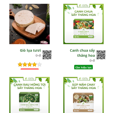
Giò lụa tươi
Canh chua sấy
0 đ
thăng hoa
0 đ
Còn hiệu lực
Hết hiệu lực