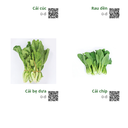
Cải cúc
Rau dền
0 đ
0 đ
Cải bẹ dưa
Cải chíp
0 đ
0 đ