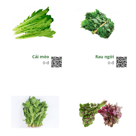
Cải mèo
Rau ngót
0 đ
0 đ