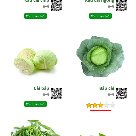
Rau cải chíp
Rau cải ngồng
0 đ
0 đ
Còn hiệu lực
Còn hiệu lực
Cải bắp
Bắp cải
0 đ
0 đ
Còn hiệu lực
Hết hiệu lực