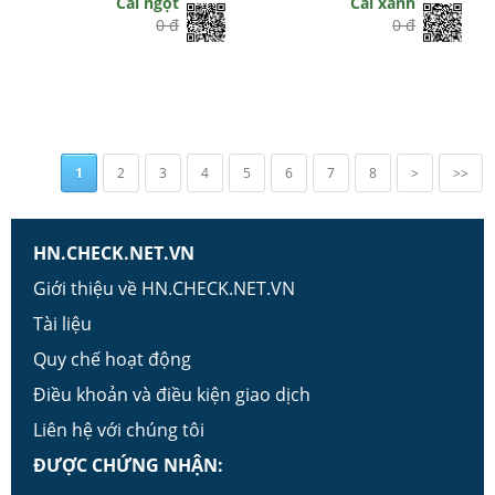
Cải ngọt
Cải xanh
0 đ
0 đ
1
2
3
4
5
6
7
8
>
>>
HN.CHECK.NET.VN
Giới thiệu về HN.CHECK.NET.VN
Tài liệu
Quy chế hoạt động
Điều khoản và điều kiện giao dịch
Liên hệ với chúng tôi
ĐƯỢC CHỨNG NHẬN: