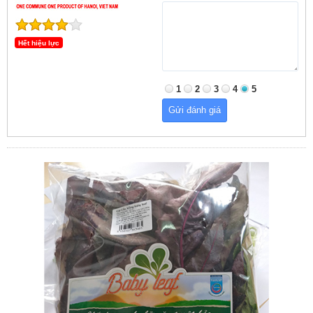
Hết hiệu lực
1
2
3
4
5