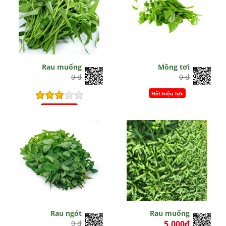
Rau muống
Mồng tơi
0 đ
0 đ
Hết hiệu lực
Hết hiệu lực
Rau ngót
Rau muống
0 đ
5.000đ