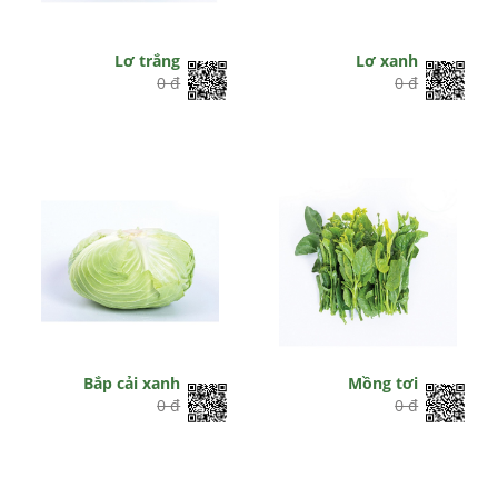
Lơ trắng
Lơ xanh
0 đ
0 đ
Bắp cải xanh
Mồng tơi
0 đ
0 đ