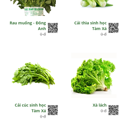
Rau muống - Đông
Cải thìa sinh học
Anh
Tàm Xá
0 đ
0 đ
Cải cúc sinh học
Xà lách
Tàm Xá
0 đ
0 đ