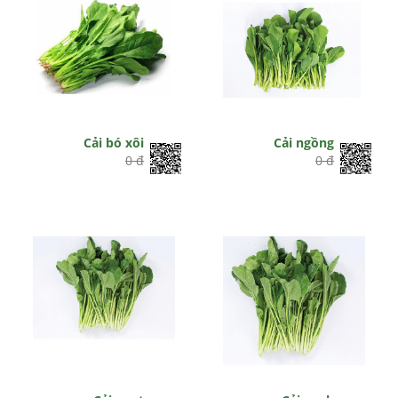
Cải bó xôi
Cải ngồng
0 đ
0 đ