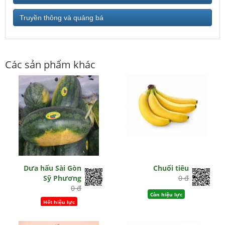
Truyền thông và quảng bá
Các sản phẩm khác
Dưa hấu Sài Gòn
Chuối tiêu
Sỹ Phương
0 đ
0 đ
Còn hiệu lực
Hết hiệu lực