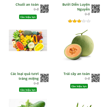
Chuối an toàn
Bưởi Diễn Luyện
0 đ
Nguyễn
0 đ
Còn hiệu lực
Hết hiệu lực
Các loại quả tươi
Trái cây an toàn
tráng miệng
0 đ
0 đ
Còn hiệu lực
Còn hiệu lực