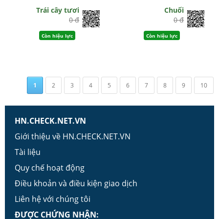
Trái cây tươi
Chuối
0 đ
0 đ
Còn hiệu lực
Còn hiệu lực
1
2
3
4
5
6
7
8
9
10
HN.CHECK.NET.VN
Giới thiệu về HN.CHECK.NET.VN
Tài liệu
Quy chế hoạt động
Điều khoản và điều kiện giao dịch
Liên hệ với chúng tôi
ĐƯỢC CHỨNG NHẬN: