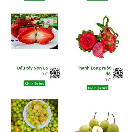
Dâu tây Sơn La
Thanh Long ruột
0 đ
đỏ
0 đ
Còn hiệu lực
Còn hiệu lực