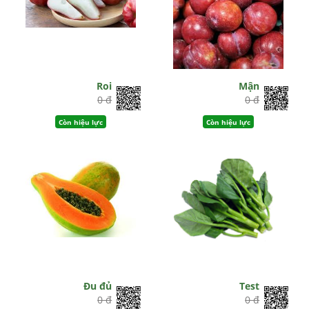
Roi
Mận
0 đ
0 đ
Còn hiệu lực
Còn hiệu lực
Đu đủ
Test
0 đ
0 đ