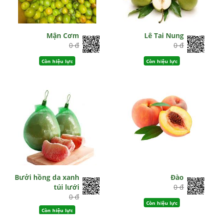
Mận Cơm
Lê Tai Nung
0 đ
0 đ
Còn hiệu lực
Còn hiệu lực
Bưởi hồng da xanh
Đào
túi lưới
0 đ
0 đ
Còn hiệu lực
Còn hiệu lực