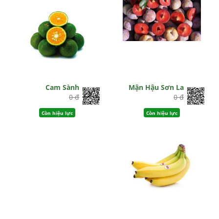
Cam Sành
Mận Hậu Sơn La
0 đ
0 đ
Còn hiệu lực
Còn hiệu lực