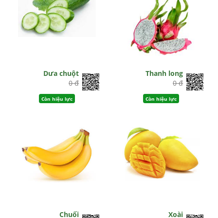
Dưa chuột
Thanh long
0 đ
0 đ
Còn hiệu lực
Còn hiệu lực
Chuối
Xoài