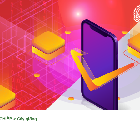
GHIỆP
>
Cây giống