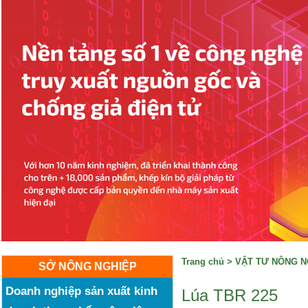
Trang chủ
>
VẬT TƯ NÔNG N
SỞ NÔNG NGHIỆP
Doanh nghiệp sản xuất kinh
Lúa TBR 225