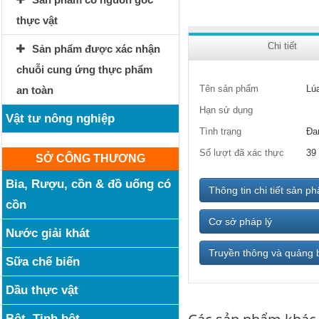
thực vật
Chi tiết
Sản phẩm được xác nhận
chuỗi cung ứng thực phẩm
Tên sản phẩm
Lú
an toàn
Hạn sử dụng
Vật tư nông nghiệp
Tình trạng
Đa
Số lượt đã xác thực
39
SỞ CÔNG THƯƠNG
Bia, Rượu, cồn & đồ uống có
Thông tin chi tiết sản p
cồn
Cơ sở pháp lý
Nước giải khát
Truyền thông và quảng 
Sữa chế biến
Dầu thực vật
Bột, Tinh bột