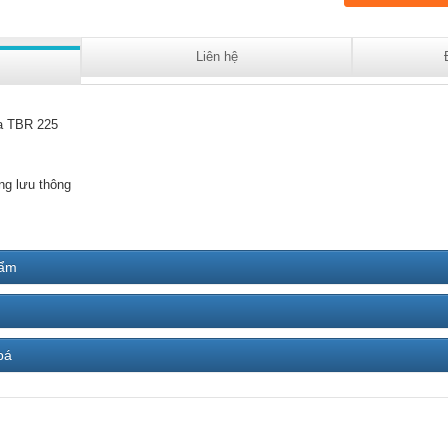
Liên hệ
a TBR 225
ng lưu thông
hẩm
bá