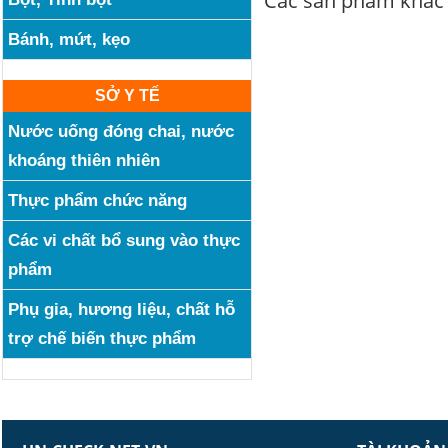
Các sản phẩm khác
Bánh, mứt, kẹo
SỞ Y TẾ
Nước uống đóng chai, nước
khoáng thiên nhiên
Thực phẩm chức năng
Các vi chất bổ sung vào thực
phẩm
Phụ gia, hương liệu, chất hỗ
trợ chế biến thực phẩm