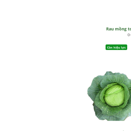
Rau mồng t
0
Còn hiệu lực