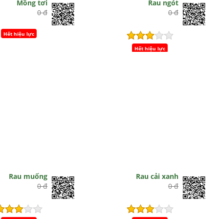
Mồng tơi
Rau ngót
0 đ
0 đ
Hết hiệu lực
Hết hiệu lực
Rau muống
Rau cải xanh
0 đ
0 đ