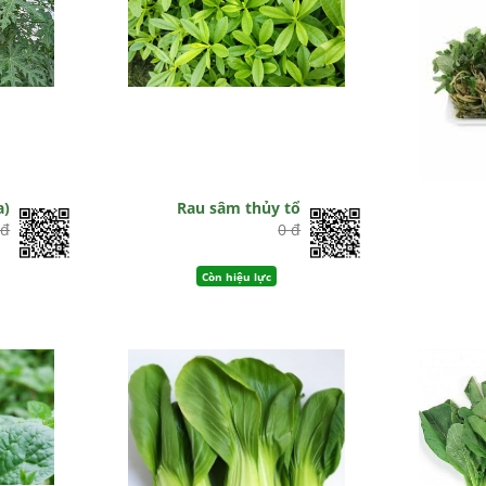
a)
Rau sâm thủy tổ
 đ
0 đ
Còn hiệu lực