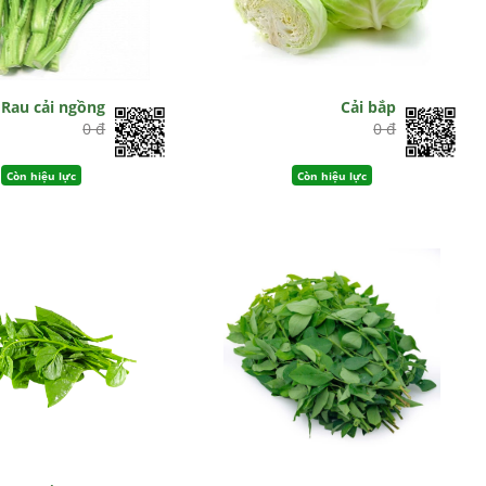
Rau cải ngồng
Cải bắp
0 đ
0 đ
Còn hiệu lực
Còn hiệu lực