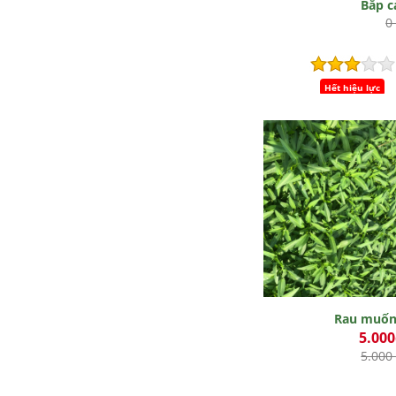
Bắp c
0
Hết hiệu lực
Rau muố
5.00
5.000