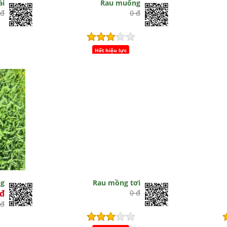
ải
Rau muống
 đ
0 đ
Hết hiệu lực
ng
Rau mồng tơi
0đ
0 đ
 đ