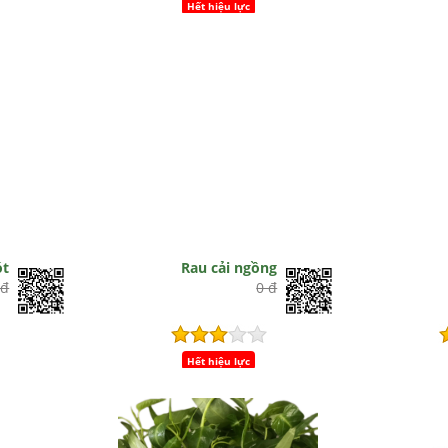
Hết hiệu lực
ót
Rau cải ngồng
 đ
0 đ
Hết hiệu lực