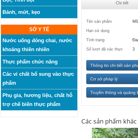
Chi tiết
Bánh, mứt, kẹo
Tên sản phẩm
Mồ
SỞ Y TẾ
Hạn sử dụng
Nước uống đóng chai, nước
Tình trạng
Đa
khoáng thiên nhiên
Số lượt đã xác thực
3
Thực phẩm chức năng
Thông tin chi tiết sản p
Các vi chất bổ sung vào thực
Cơ sở pháp lý
phẩm
Truyền thông và quảng 
Phụ gia, hương liệu, chất hỗ
trợ chế biến thực phẩm
Các sản phẩm khác