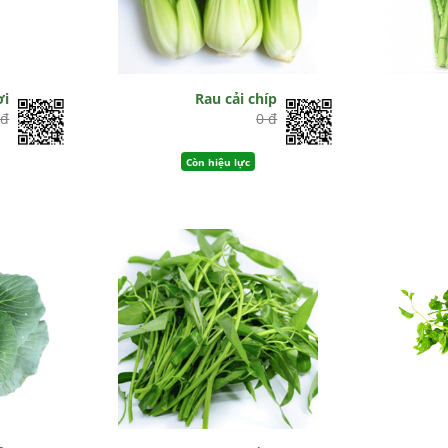
ơi
Rau cải chíp
 đ
0 đ
Còn hiệu lực