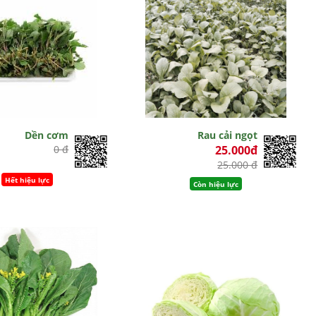
Dền cơm
Rau cải ngọt
0 đ
25.000đ
25.000 đ
Hết hiệu lực
Còn hiệu lực