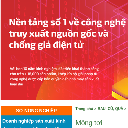
Trang chủ
>
RAU, CỦ, QUẢ
>
SỞ NÔNG NGHIỆP
Doanh nghiệp sản xuất kinh
Mồng tơi