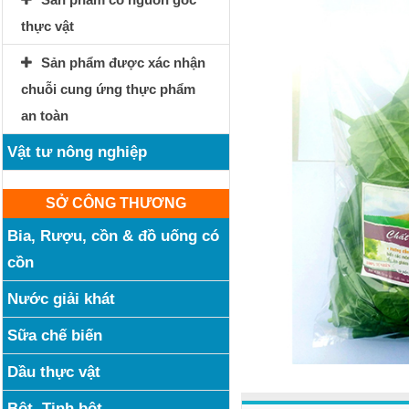
thực vật
Sản phẩm được xác nhận
chuỗi cung ứng thực phẩm
an toàn
Vật tư nông nghiệp
SỞ CÔNG THƯƠNG
Bia, Rượu, cồn & đồ uống có
cồn
Nước giải khát
Sữa chế biến
Dầu thực vật
Bột, Tinh bột