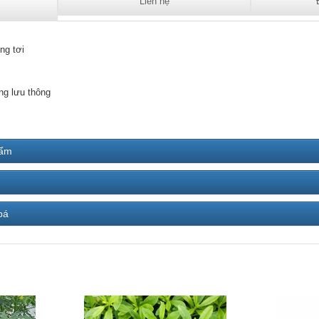
Liên hệ
ng tơi
ng lưu thông
hẩm
bá