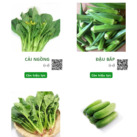
CẢI NGỒNG
ĐẬU BẮP
0 đ
0 đ
Còn hiệu lực
Còn hiệu lực