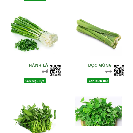
HÀNH LÁ
DỌC MÙNG
0 đ
0 đ
Còn hiệu lực
Còn hiệu lực