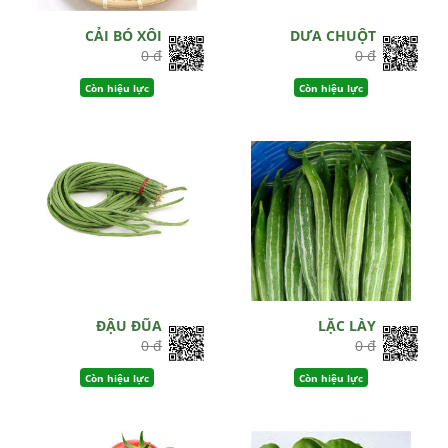
CẢI BÓ XÔI
DƯA CHUỘT
0 đ
0 đ
Còn hiệu lực
Còn hiệu lực
ĐẬU ĐŨA
LẶC LÀY
0 đ
0 đ
Còn hiệu lực
Còn hiệu lực