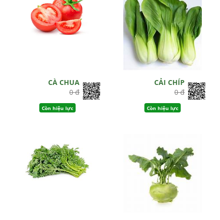
CÀ CHUA
CẢI CHÍP
0 đ
0 đ
Còn hiệu lực
Còn hiệu lực