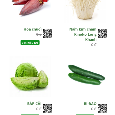
Hoa chuối
Nấm kim châm
0 đ
Kinoko Long
Khánh
Còn hiệu lực
0 đ
Hết hiệu lực
BẮP CẢI
BÍ ĐAO
0 đ
0 đ