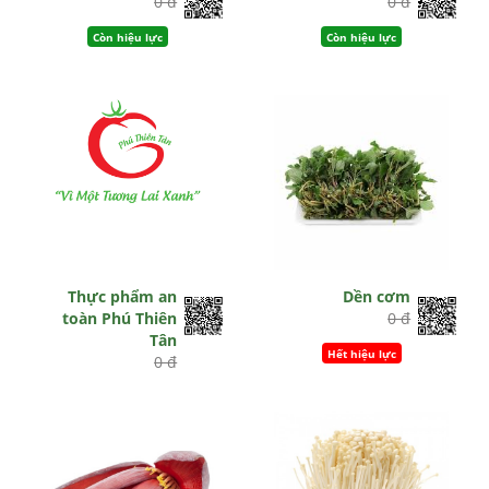
0 đ
0 đ
Còn hiệu lực
Còn hiệu lực
Thực phẩm an
Dền cơm
toàn Phú Thiên
0 đ
Tân
Hết hiệu lực
0 đ
Còn hiệu lực