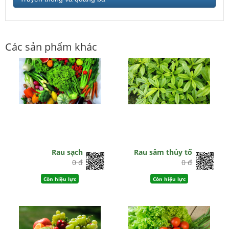
Các sản phẩm khác
Rau sạch
Rau sâm thủy tổ
0 đ
0 đ
Còn hiệu lực
Còn hiệu lực