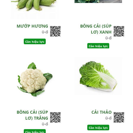
MƯỚP HƯƠNG
BÔNG CẢI (SÚP
0 đ
LƠ) XANH
0 đ
Còn hiệu lực
Còn hiệu lực
BÔNG CẢI (SÚP
CẢI THẢO
LƠ) TRẮNG
0 đ
0 đ
Còn hiệu lực
Còn hiệu lực