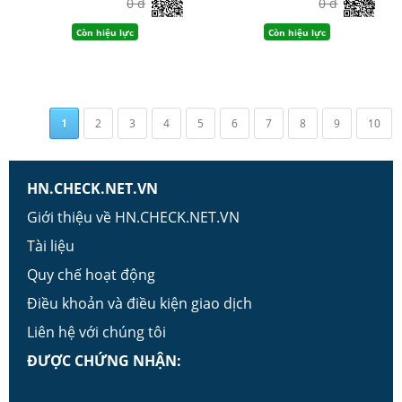
0 đ
0 đ
Còn hiệu lực
Còn hiệu lực
1
2
3
4
5
6
7
8
9
10
HN.CHECK.NET.VN
Giới thiệu về HN.CHECK.NET.VN
Tài liệu
Quy chế hoạt động
Điều khoản và điều kiện giao dịch
Liên hệ với chúng tôi
ĐƯỢC CHỨNG NHẬN: