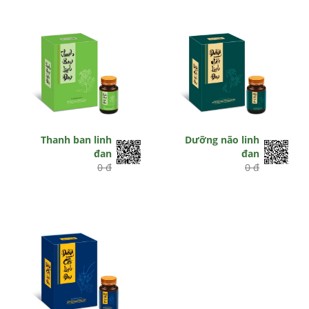
Thanh ban linh
Dưỡng não linh
đan
đan
0 đ
0 đ