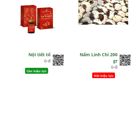
Nội tiết tố
Nấm Linh Chi 200
0 đ
gr
0 đ
Còn hiệu lực
Hết hiệu lực