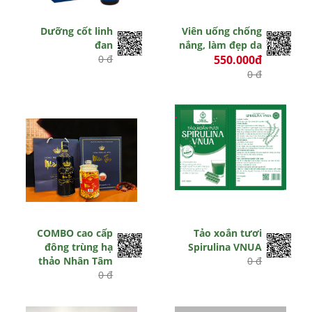
Dưỡng cốt linh
Viên uống chống
đan
nắng, làm đẹp da
0 đ
550.000đ
0 đ
COMBO cao cấp
Tảo xoắn tươi
đông trùng hạ
Spirulina VNUA
thảo Nhân Tâm
0 đ
0 đ