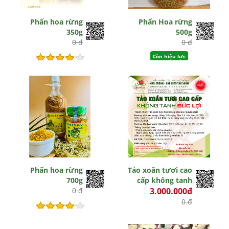
Phấn hoa rừng
Phấn Hoa rừng
350g
500g
0 đ
0 đ
Còn hiệu lực
Hết hiệu lực
Phấn hoa rừng
Tảo xoắn tươi cao
700g
cấp không tanh
0 đ
3.000.000đ
0 đ
Hết hiệu lực
Hết hiệu lực