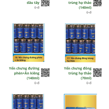
dâu tây
trùng hạ thảo
0 đ
(140ml)
0 đ
Yến chưng đường
Yến chưng đông
phèn+Ăn kiêng
trùng hạ thảo
(140ml)
(70ml)
0 đ
0 đ