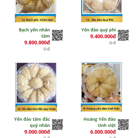
Bạch yến nhân
Yến đảo quý phi
tâm
9.400.000đ
9.800.000đ
0 đ
0 đ
Yến đảo tâm đắc
Hoàng Yến đảo
quý nhân
tính việt
9.000.000đ
6.000.000đ