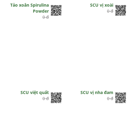
Tảo xoắn Spirulina
SCU vị xoài
Powder
0 đ
0 đ
SCU việt quất
SCU vị nha đam
0 đ
0 đ