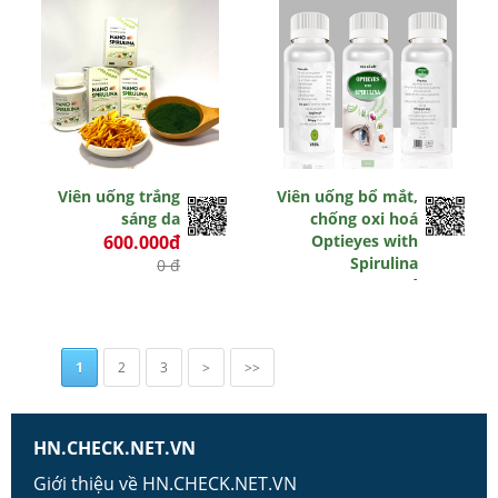
Viên uống trắng
Viên uống bổ mắt,
sáng da
chống oxi hoá
600.000đ
Optieyes with
Spirulina
0 đ
550.000đ
0 đ
1
2
3
>
>>
HN.CHECK.NET.VN
Giới thiệu về HN.CHECK.NET.VN