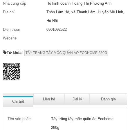
Nhà cung cấp
Hộ kinh doanh Hoàng Thị Phương Anh
Địa chỉ
Thôn Lâm Hộ, xã Thanh Lâm, Huyện Mê Linh,
Hà Nội
Điện thoại
0901092522
Website
Từ khóa:
TẨY TRẮNG TẨY MỐC QUẦN ÁO ECOHOME 280G
Liên hệ
Đại lý
Đánh giá
Chi tiết
Tên sản phẩm
Tẩy trắng tẩy mốc quần áo Ecohome
280g