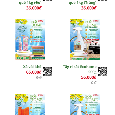
quế 1kg (Đỏ)
quế 1kg (Trắng)
36.000đ
36.000đ
0 đ
0 đ
Xả vải khô
Tẩy rỉ sắt Ecohome
65.000đ
500g
56.000đ
0 đ
0 đ