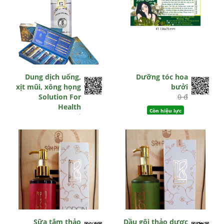
Dung dịch uống,
Dưỡng tóc hoa
xịt mũi, xông họng
bưởi
Solution For
0 đ
Health
Còn hiệu lực
0 đ
Còn hiệu lực
Sữa tắm thảo
Dầu gội thảo dược