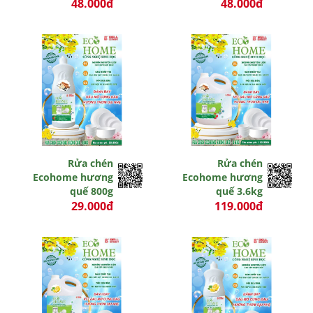
48.000đ
48.000đ
0 đ
0 đ
Rửa chén
Rửa chén
Ecohome hương
Ecohome hương
quế 800g
quế 3.6kg
29.000đ
119.000đ
0 đ
0 đ