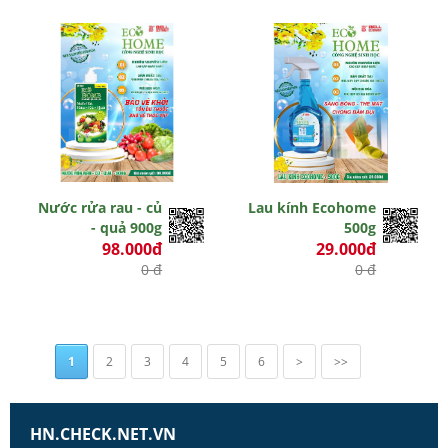
Nước rửa rau - củ
Lau kính Ecohome
- quả 900g
500g
98.000đ
29.000đ
0 đ
0 đ
1
2
3
4
5
6
>
>>
HN.CHECK.NET.VN