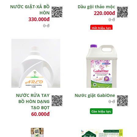
NƯỚC GIẶT-XẢ BỒ
Dầu gội thảo mộc
HÒN
220.000đ
330.000đ
0 đ
0 đ
Hết hiệu lực
Hết hiệu lực
NƯỚC RỬA TAY
Nước giặt GabiOne
BỒ HÒN DẠNG
0 đ
TẠO BỌT
Còn hiệu lực
60.000đ
0 đ
Hết hiệu lực