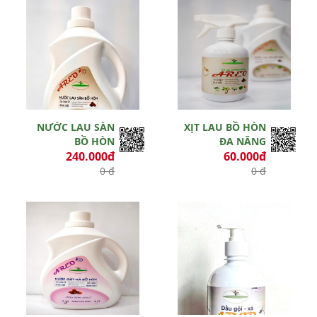
NƯỚC LAU SÀN
XỊT LAU BỒ HÒN
BỒ HÒN
ĐA NĂNG
240.000đ
60.000đ
0 đ
0 đ
Hết hiệu lực
Hết hiệu lực