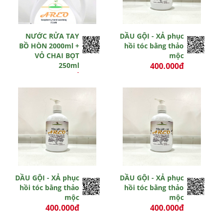
NƯỚC RỬA TAY
DẦU GỘI - XẢ phục
BỒ HÒN 2000ml +
hồi tóc bằng thảo
VỎ CHAI BỌT
mộc
250ml
400.000đ
370.000đ
-3 đ
0 đ
Hết hiệu lực
Hết hiệu lực
DẦU GỘI - XẢ phục
DẦU GỘI - XẢ phục
hồi tóc bằng thảo
hồi tóc bằng thảo
mộc
mộc
400.000đ
400.000đ
0 đ
0 đ