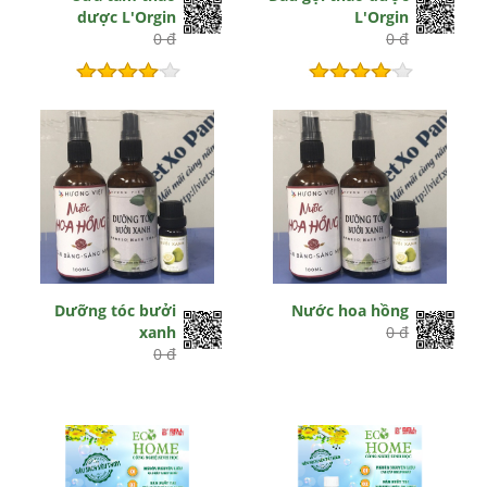
dược L'Orgin
L'Orgin
0 đ
0 đ
Hết hiệu lực
Hết hiệu lực
Dưỡng tóc bưởi
Nước hoa hồng
xanh
0 đ
0 đ