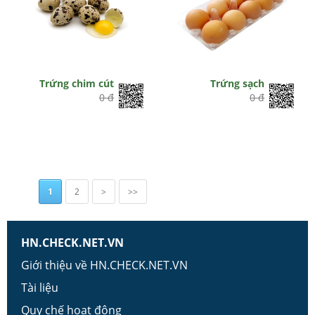
Trứng chim cút
Trứng sạch
0 đ
0 đ
1
2
>
>>
HN.CHECK.NET.VN
Giới thiệu về HN.CHECK.NET.VN
Tài liệu
Quy chế hoạt động