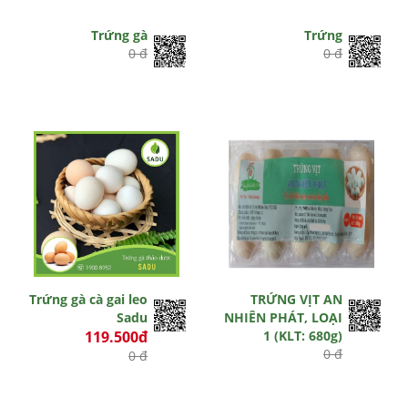
Trứng gà
Trứng
0 đ
0 đ
Trứng gà cà gai leo
TRỨNG VỊT AN
Sadu
NHIÊN PHÁT, LOẠI
119.500đ
1 (KLT: 680g)
0 đ
0 đ