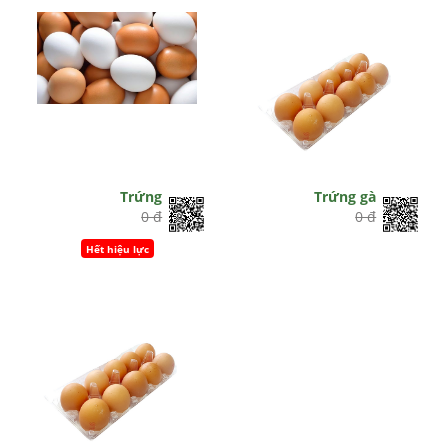
Trứng
Trứng gà
0 đ
0 đ
Hết hiệu lực