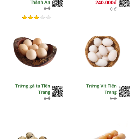
Thành An
240.000đ
0 đ
0 đ
Hết hiệu lực
Trứng gà ta Tiến
Trứng Vịt Tiến
Trang
Trang
0 đ
0 đ