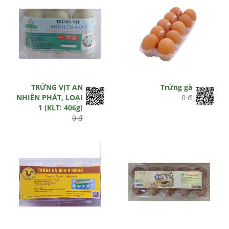
Hết hiệu lực
TRỨNG VỊT AN
Trứng gà
NHIÊN PHÁT, LOẠI
0 đ
1 (KLT: 406g)
0 đ