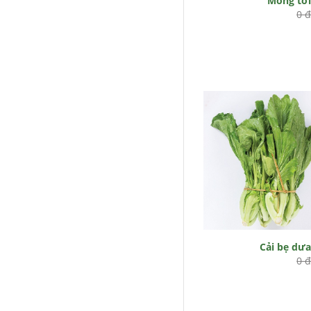
Mồng tơ
0 
Cải bẹ dư
0 