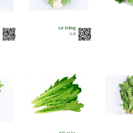
o
Lơ trắng
đ
0 đ