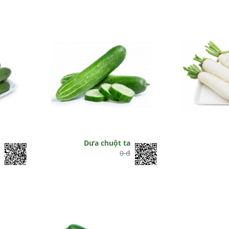
a
Dưa chuột ta
đ
0 đ