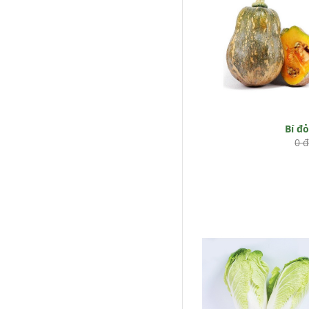
Bí đ
0 