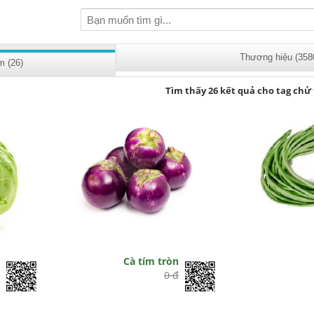
Thương hiệu (358
m (26)
Tìm thấy 26 kết quả cho tag chử
n
Cà tím tròn
đ
0 đ