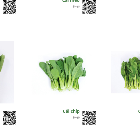
i
Cải mèo
đ
0 đ
a
Cải chíp
đ
0 đ