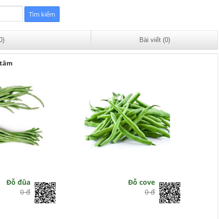
0)
Bài viết (0)
 tâm
Đỗ đũa
Đỗ cove
0 đ
0 đ