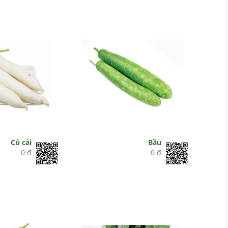
Củ cải
Bầu
0 đ
0 đ