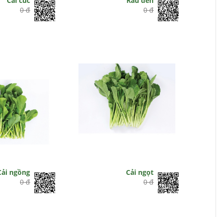
Cải cúc
Rau dền
0 đ
0 đ
Cải ngồng
Cải ngọt
0 đ
0 đ