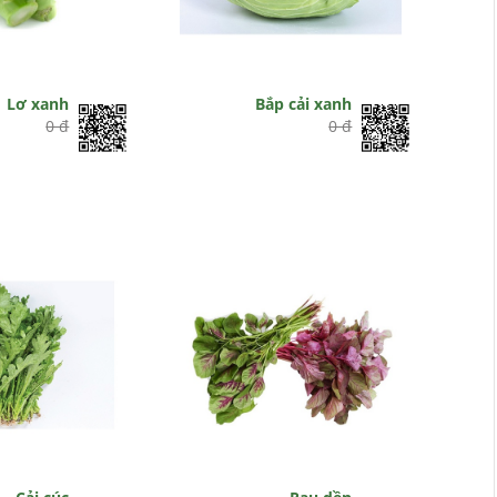
Lơ xanh
Bắp cải xanh
0 đ
0 đ