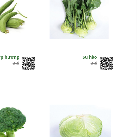
p hương
Su hào
0 đ
0 đ