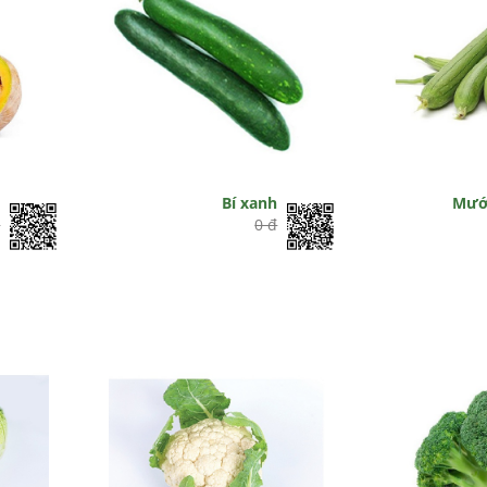
ỏ
Bí xanh
Mướ
đ
0 đ