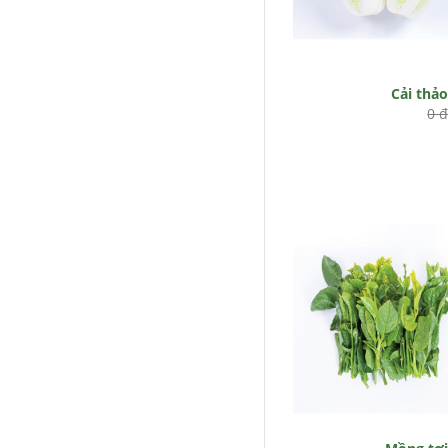
Cải thả
0 