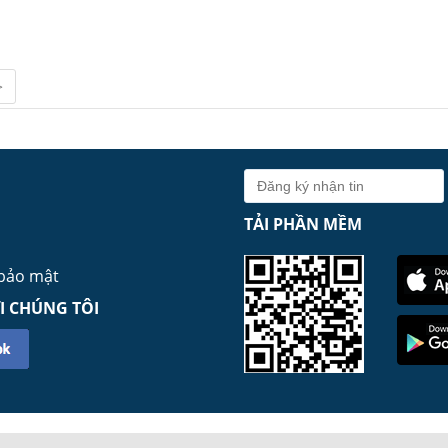
>
TẢI PHẦN MỀM
 bảo mật
I CHÚNG TÔI