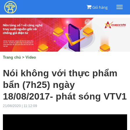
Giỏ hàng
Togg
navi
Trang chủ
>
Video
Nói không với thực phẩm
bẩn (7h25) ngày
18/08/2017- phát sóng VTV1
21/08/2020 | 11:12:09