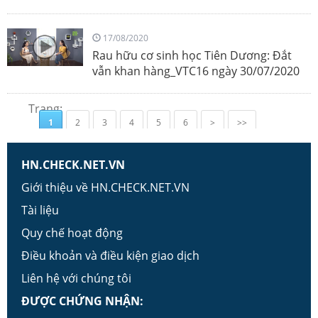
17/08/2020
Rau hữu cơ sinh học Tiên Dương: Đắt
vẫn khan hàng_VTC16 ngày 30/07/2020
Trang:
1
2
3
4
5
6
>
>>
HN.CHECK.NET.VN
Giới thiệu về HN.CHECK.NET.VN
Tài liệu
Quy chế hoạt động
Điều khoản và điều kiện giao dịch
Liên hệ với chúng tôi
ĐƯỢC CHỨNG NHẬN: