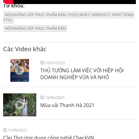
Từ khóa:
NÓI KHÔNG VỚI THỰC PHẨM BẨN (7H25) NGÀY 18/08/2017- PHÁT SÓNG
VTV1
NÓI KHÔNG VỚI THỰC PHẨM BẨN
Các Video khác
10/07/2023
THỦ TƯỚNG LÀM VIỆC VỚI HIỆP HỘI
DOANH NGHIỆP VỪA VÀ NHỎ
15/06/2021
Mùa vải Thanh Hà 2021
11/06/2021
Cần Thơ ứng dụng công nghệ CheckVN