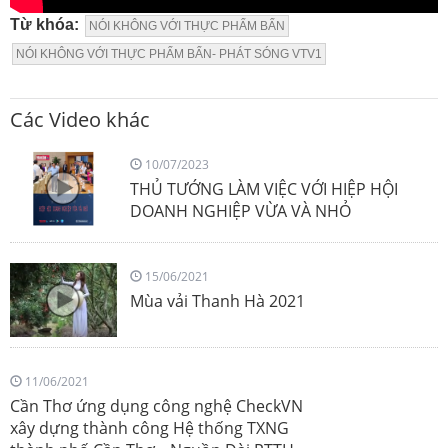
Từ khóa:
NÓI KHÔNG VỚI THỰC PHẨM BẨN
NÓI KHÔNG VỚI THỰC PHẨM BẨN- PHÁT SÓNG VTV1
Các Video khác
10/07/2023
THỦ TƯỚNG LÀM VIỆC VỚI HIỆP HỘI
DOANH NGHIỆP VỪA VÀ NHỎ
15/06/2021
Mùa vải Thanh Hà 2021
11/06/2021
Cần Thơ ứng dụng công nghệ CheckVN
xây dựng thành công Hệ thống TXNG