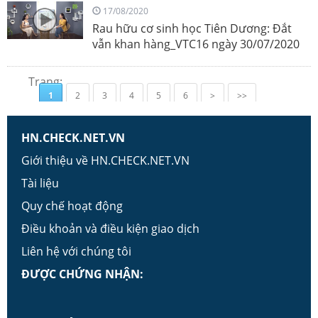
17/08/2020
Rau hữu cơ sinh học Tiên Dương: Đắt
vẫn khan hàng_VTC16 ngày 30/07/2020
Trang:
1
2
3
4
5
6
>
>>
HN.CHECK.NET.VN
Giới thiệu về HN.CHECK.NET.VN
Tài liệu
Quy chế hoạt động
Điều khoản và điều kiện giao dịch
Liên hệ với chúng tôi
ĐƯỢC CHỨNG NHẬN: