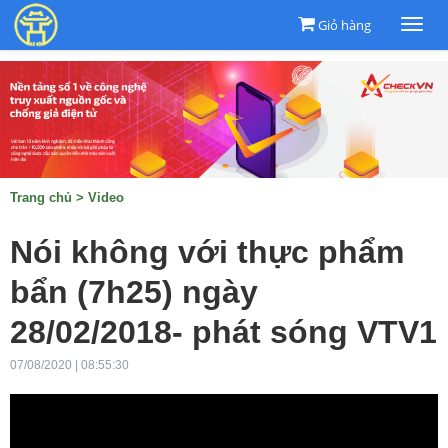
Giỏ hàng
Togg
navi
Trang chủ
>
Video
Nói không với thực phẩm
bẩn (7h25) ngày
28/02/2018- phát sóng VTV1
07/08/2020 | 08:55:30