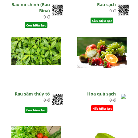
Rau mì chính (Rau
Rau sạch
Bina)
0 đ
0 đ
Còn hiệu lực
Còn hiệu lực
Rau sâm thủy tổ
Hoa quả sạch
0 đ
0 đ
Hết hiệu lực
Còn hiệu lực