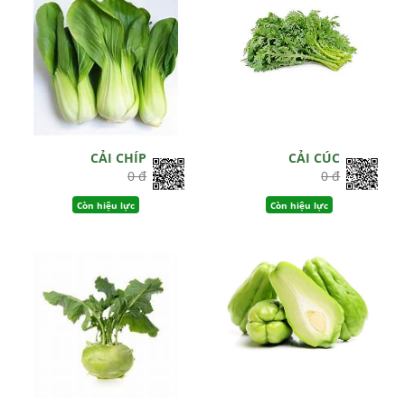
CẢI CHÍP
CẢI CÚC
0 đ
0 đ
Còn hiệu lực
Còn hiệu lực