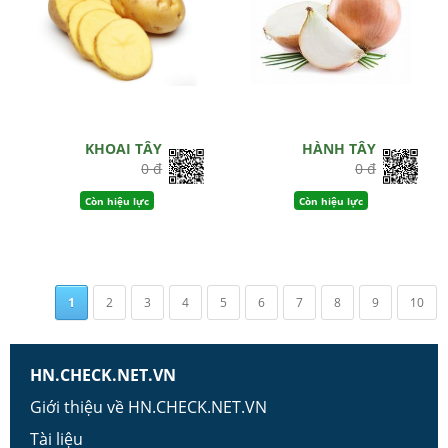
KHOAI TÂY
HÀNH TÂY
0 đ
0 đ
Còn hiệu lực
Còn hiệu lực
1
2
3
4
5
6
7
8
9
10
HN.CHECK.NET.VN
Giới thiệu về HN.CHECK.NET.VN
Tài liệu