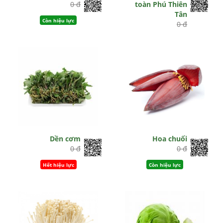
0 đ
toàn Phú Thiên
Tân
Còn hiệu lực
0 đ
Còn hiệu lực
Dền cơm
Hoa chuối
0 đ
0 đ
Hết hiệu lực
Còn hiệu lực