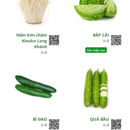
Nấm kim châm
BẮP CẢI
Kinoko Long
0 đ
Khánh
Còn hiệu lực
0 đ
Hết hiệu lực
BÍ ĐAO
QUẢ BẦU
0 đ
0 đ