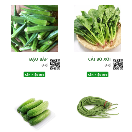
ĐẬU BẮP
CẢI BÓ XÔI
0 đ
0 đ
Còn hiệu lực
Còn hiệu lực