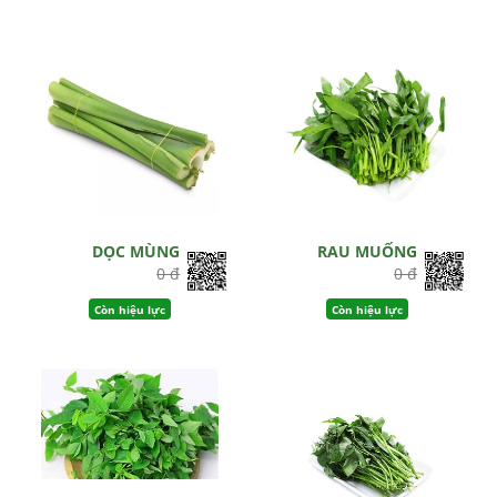
DỌC MÙNG
RAU MUỐNG
0 đ
0 đ
Còn hiệu lực
Còn hiệu lực