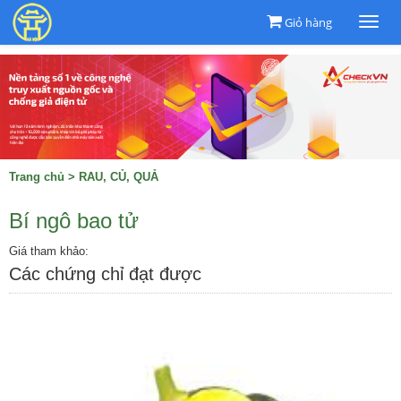
Giỏ hàng
Togg
navi
Trang chủ
>
RAU, CỦ, QUẢ
Bí ngô bao tử
Giá tham khảo:
Các chứng chỉ đạt được