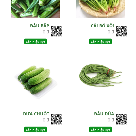
ĐẬU BẮP
CẢI BÓ XÔI
0 đ
0 đ
Còn hiệu lực
Còn hiệu lực
DƯA CHUỘT
ĐẬU ĐŨA
0 đ
0 đ
Còn hiệu lực
Còn hiệu lực