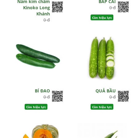
Nấm kim châm
BẮP CẢI
Kinoko Long
0 đ
Khánh
Còn hiệu lực
0 đ
Hết hiệu lực
BÍ ĐAO
QUẢ BẦU
0 đ
0 đ
Còn hiệu lực
Còn hiệu lực