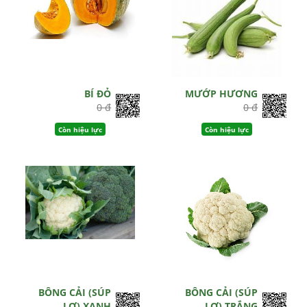
BÍ ĐỎ
MƯỚP HƯƠNG
0 đ
0 đ
Còn hiệu lực
Còn hiệu lực
BÔNG CẢI (SÚP
BÔNG CẢI (SÚP
LƠ) XANH
LƠ) TRẮNG