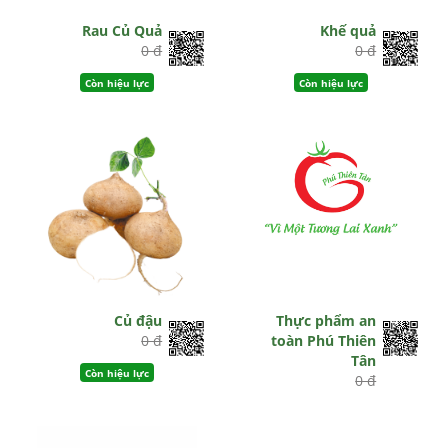
Rau Củ Quả
Khế quả
0 đ
0 đ
Còn hiệu lực
Còn hiệu lực
Củ đậu
Thực phẩm an
0 đ
toàn Phú Thiên
Tân
Còn hiệu lực
0 đ
Còn hiệu lực