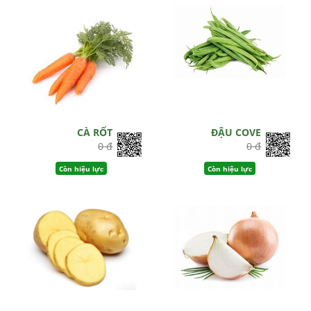
CÀ RỐT
ĐẬU COVE
0 đ
0 đ
Còn hiệu lực
Còn hiệu lực