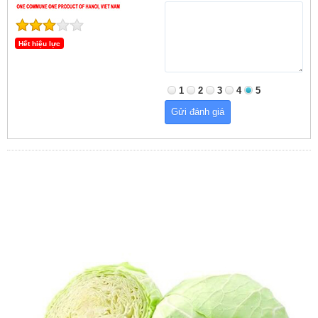
Hết hiệu lực
1
2
3
4
5