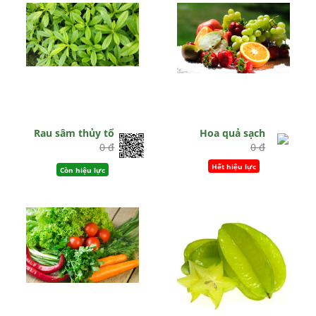
Rau sâm thủy tổ
Hoa quả sạch
0 đ
0 đ
Hết hiệu lực
Còn hiệu lực