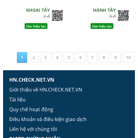
KHOAI TÂY
HÀNH TÂY
0 đ
0 đ
Còn hiệu lực
Còn hiệu lực
1
2
3
4
5
6
7
8
9
10
HN.CHECK.NET.VN
Giới thiệu về HN.CHECK.NET.VN
Tài liệu
Quy chế hoạt động
Điều khoản và điều kiện giao dịch
Liên hệ với chúng tôi