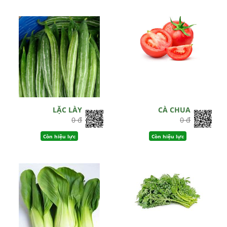
LẶC LÀY
CÀ CHUA
0 đ
0 đ
Còn hiệu lực
Còn hiệu lực