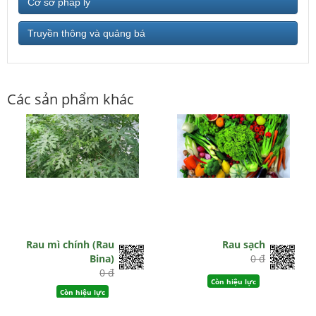
Cơ sở pháp lý
Truyền thông và quảng bá
Các sản phẩm khác
Rau mì chính (Rau
Rau sạch
Bina)
0 đ
0 đ
Còn hiệu lực
Còn hiệu lực