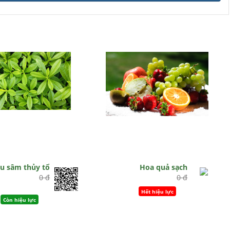
u sâm thủy tổ
Hoa quả sạch
0 đ
0 đ
Hết hiệu lực
Còn hiệu lực