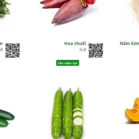
ơm
Hoa chuối
Nấm kim
 đ
0 đ
Còn hiệu lực