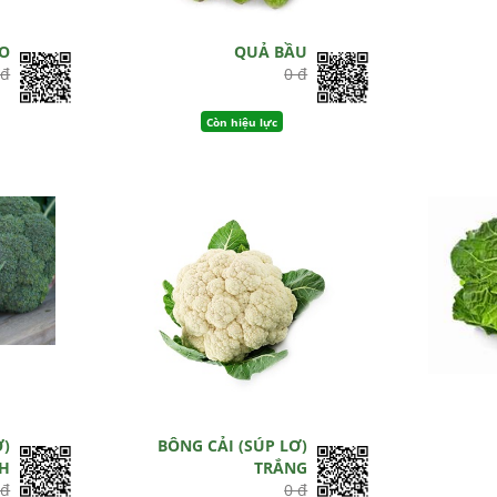
AO
QUẢ BẦU
 đ
0 đ
Còn hiệu lực
Ơ)
BÔNG CẢI (SÚP LƠ)
H
TRẮNG
 đ
0 đ