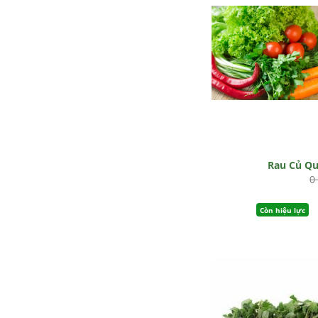
Rau Củ Q
0
Còn hiệu lực