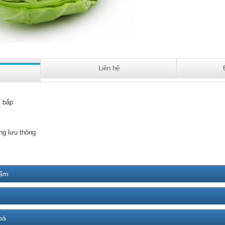
Liên hệ
i bắp
ng lưu thông
hẩm
bá