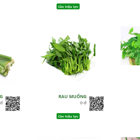
Còn hiệu lực
G
RAU MUỐNG
 đ
0 đ
Còn hiệu lực