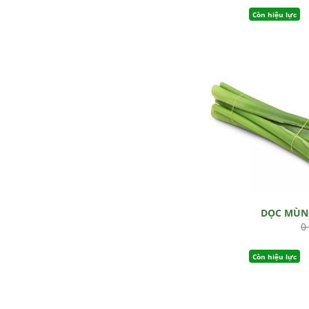
Còn hiệu lực
DỌC MÙN
0
Còn hiệu lực