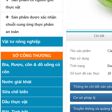
thực vật
Sản phẩm được xác nhận
chuỗi cung ứng thực phẩm
an toàn
Chi tiết
Vật tư nông nghiệp
Tên sản phẩm
Cả
SỞ CÔNG THƯƠNG
Hạn sử dụng
Bia, Rượu, cồn & đồ uống có
Tình trạng
Đa
cồn
Số lượt đã xác thực
18
Nước giải khát
Thông tin chi tiết sản p
Sữa chế biến
Cơ sở pháp lý
Dầu thực vật
Truyền thông và quảng 
Bột, Tinh bột