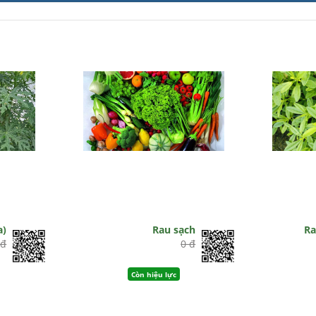
a)
Rau sạch
Ra
 đ
0 đ
Còn hiệu lực