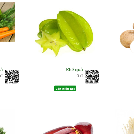
uả
Khế quả
 đ
0 đ
Còn hiệu lực