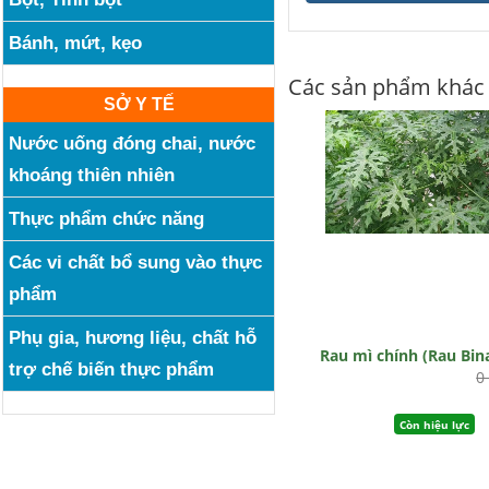
Bánh, mứt, kẹo
Các sản phẩm khác
SỞ Y TẾ
Nước uống đóng chai, nước
khoáng thiên nhiên
Thực phẩm chức năng
Các vi chất bổ sung vào thực
phẩm
Phụ gia, hương liệu, chất hỗ
Rau mì chính (Rau Bin
trợ chế biến thực phẩm
0
Còn hiệu lực