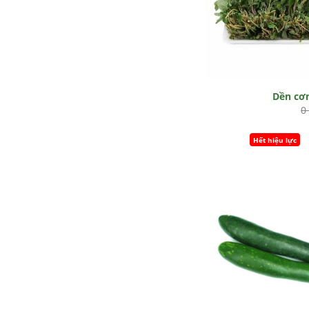
Dền c
0
Hết hiệu lực