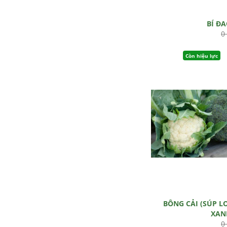
BÍ Đ
0
Còn hiệu lực
BÔNG CẢI (SÚP L
XAN
0