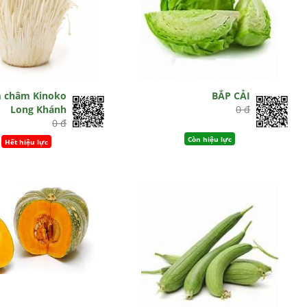
 châm Kinoko
BẮP CẢI
Long Khánh
0 đ
0 đ
Còn hiệu lực
Hết hiệu lực