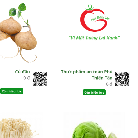
Củ đậu
Thực phẩm an toàn Phú
0 đ
Thiên Tân
0 đ
Còn hiệu lực
Còn hiệu lực