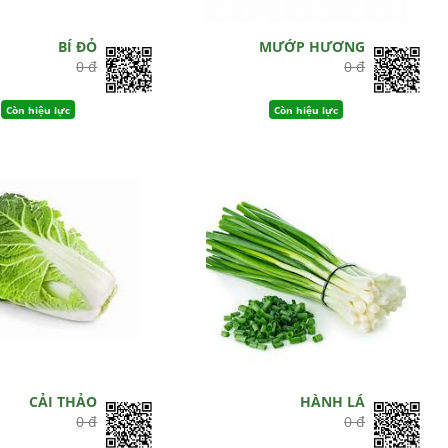
BÍ ĐỎ
MƯỚP HƯƠNG
0 đ
0 đ
Còn hiệu lực
Còn hiệu lực
CẢI THẢO
HÀNH LÁ
0 đ
0 đ