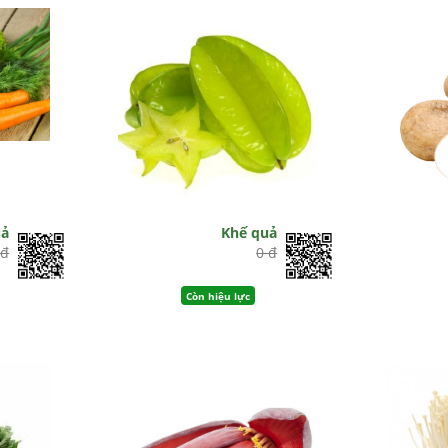
uả
Khế quả
 đ
0 đ
Còn hiệu lực