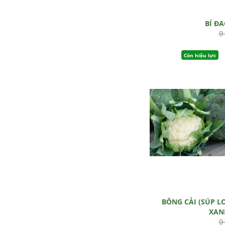
BÍ Đ
0
Còn hiệu lực
BÔNG CẢI (SÚP L
XAN
0