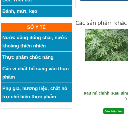
Bánh, mứt, kẹo
Các sản phẩm khác
SỞ Y TẾ
Nước uống đóng chai, nước
khoáng thiên nhiên
Thực phẩm chức năng
Các vi chất bổ sung vào thực
phẩm
Phụ gia, hương liệu, chất hỗ
Rau mì chính (Rau Bin
trợ chế biến thực phẩm
0
Còn hiệu lực