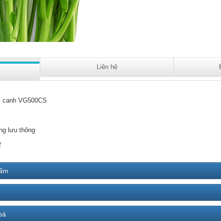
Liên hệ
i canh VG500CS
ng lưu thông
2
hẩm
bá