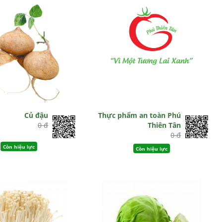
Củ đậu
Thực phẩm an toàn Phú
0 đ
Thiên Tân
0 đ
Còn hiệu lực
Còn hiệu lực