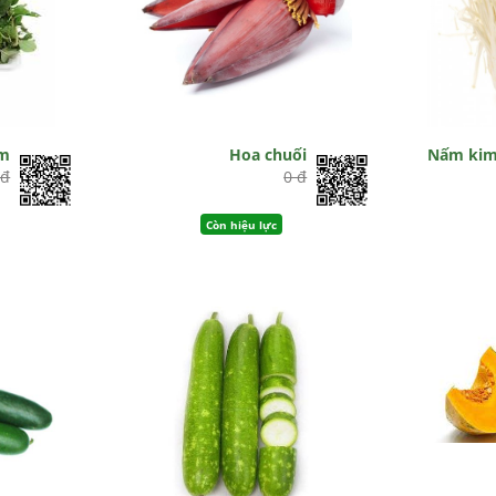
ơm
Hoa chuối
Nấm kim
 đ
0 đ
Còn hiệu lực