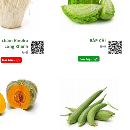
 châm Kinoko
BẮP CẢI
Long Khánh
0 đ
0 đ
Còn hiệu lực
Hết hiệu lực