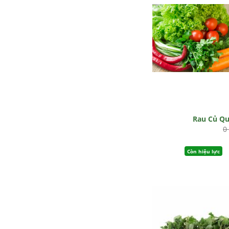
Rau Củ Q
0
Còn hiệu lực