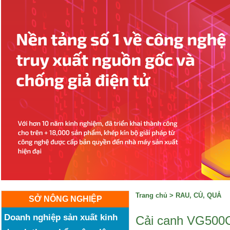
Trang chủ
>
RAU, CỦ, QUẢ
SỞ NÔNG NGHIỆP
Doanh nghiệp sản xuất kinh
Cải canh VG500