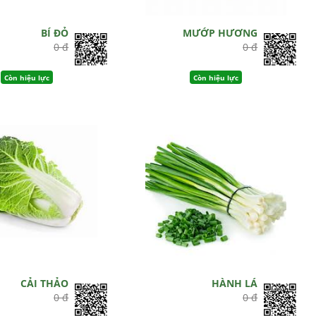
BÍ ĐỎ
MƯỚP HƯƠNG
0 đ
0 đ
Còn hiệu lực
Còn hiệu lực
CẢI THẢO
HÀNH LÁ
0 đ
0 đ