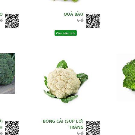
AO
QUẢ BẦU
 đ
0 đ
Còn hiệu lực
Ơ)
BÔNG CẢI (SÚP LƠ)
H
TRẮNG
 đ
0 đ