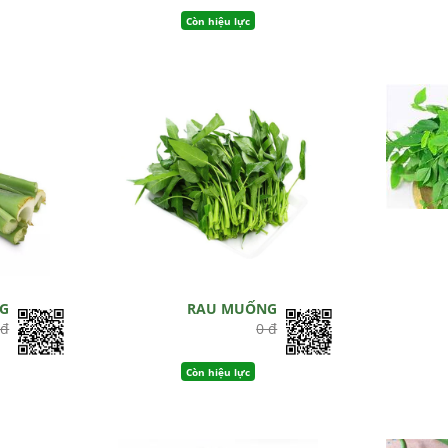
Còn hiệu lực
G
RAU MUỐNG
 đ
0 đ
Còn hiệu lực