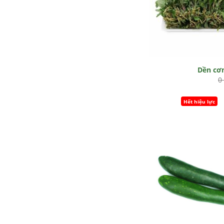
Dền c
0
Hết hiệu lực