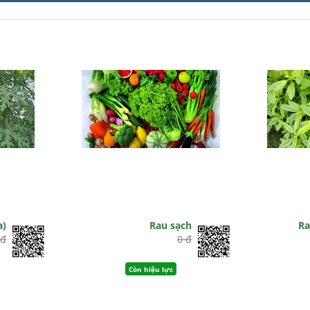
a)
Rau sạch
Ra
 đ
0 đ
Còn hiệu lực