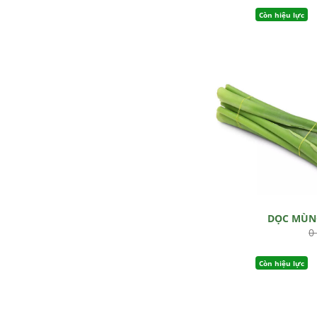
Còn hiệu lực
DỌC MÙN
0
Còn hiệu lực