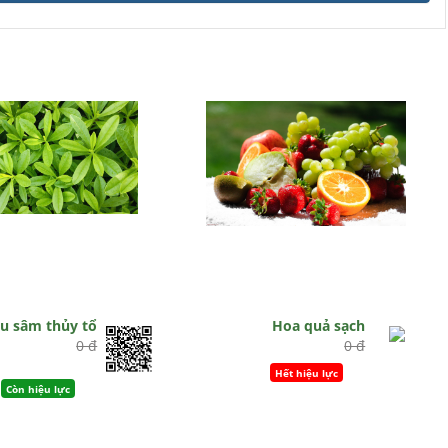
u sâm thủy tổ
Hoa quả sạch
0 đ
0 đ
Hết hiệu lực
Còn hiệu lực