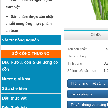
thực vật
Sản phẩm được xác nhận
chuỗi cung ứng thực phẩm
an toàn
Chi tiết
Vật tư nông nghiệp
Tên sản phẩm
Cả
SỞ CÔNG THƯƠNG
Hạn sử dụng
Bia, Rượu, cồn & đồ uống có
Tình trạng
Đa
cồn
Số lượt đã xác thực
11
Nước giải khát
Thông tin chi tiết sản p
Sữa chế biến
Cơ sở pháp lý
Dầu thực vật
Truyền thông và quảng 
Bột, Tinh bột