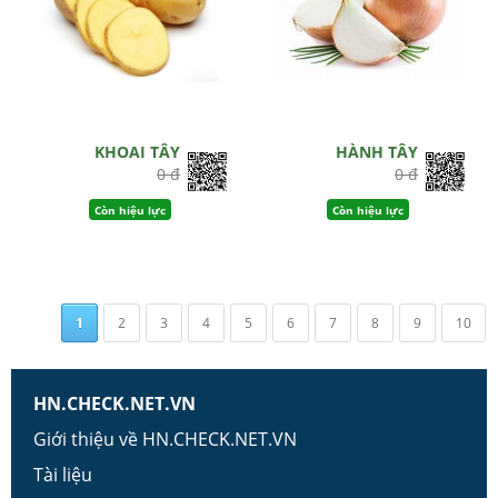
KHOAI TÂY
HÀNH TÂY
0 đ
0 đ
Còn hiệu lực
Còn hiệu lực
1
2
3
4
5
6
7
8
9
10
HN.CHECK.NET.VN
Giới thiệu về HN.CHECK.NET.VN
Tài liệu