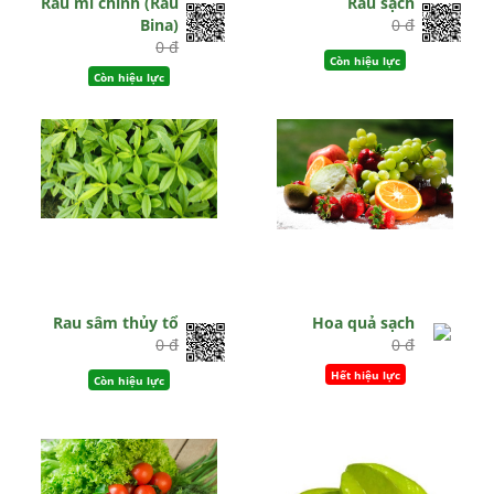
Rau mì chính (Rau
Rau sạch
Bina)
0 đ
0 đ
Còn hiệu lực
Còn hiệu lực
Rau sâm thủy tổ
Hoa quả sạch
0 đ
0 đ
Hết hiệu lực
Còn hiệu lực