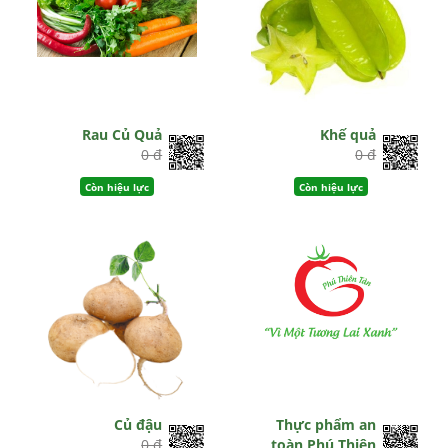
Rau Củ Quả
Khế quả
0 đ
0 đ
Còn hiệu lực
Còn hiệu lực
Củ đậu
Thực phẩm an
0 đ
toàn Phú Thiên