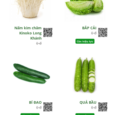
Nấm kim châm
BẮP CẢI
Kinoko Long
0 đ
Khánh
Còn hiệu lực
0 đ
Hết hiệu lực
BÍ ĐAO
QUẢ BẦU
0 đ
0 đ