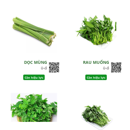
DỌC MÙNG
RAU MUỐNG
0 đ
0 đ
Còn hiệu lực
Còn hiệu lực