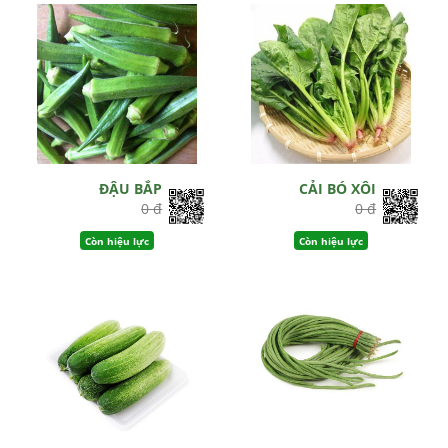
ĐẬU BẮP
CẢI BÓ XÔI
0 đ
0 đ
Còn hiệu lực
Còn hiệu lực