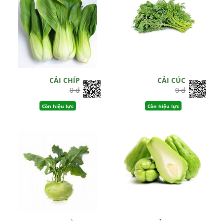
CẢI CHÍP
CẢI CÚC
0 đ
0 đ
Còn hiệu lực
Còn hiệu lực