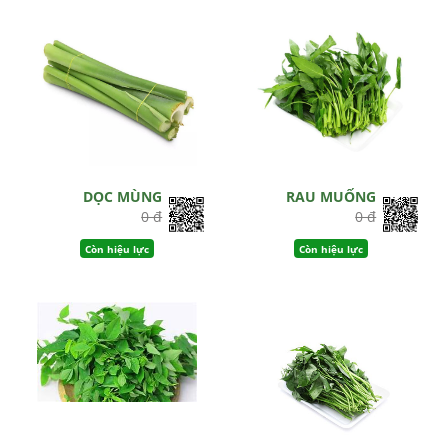
DỌC MÙNG
RAU MUỐNG
0 đ
0 đ
Còn hiệu lực
Còn hiệu lực