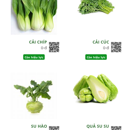
CẢI CHÍP
CẢI CÚC
0 đ
0 đ
Còn hiệu lực
Còn hiệu lực
SU HÀO
QUẢ SU SU