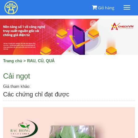
Giỏ hàng
Togg
navi
Trang chủ
>
RAU, CỦ, QUẢ
Cải ngọt
Giá tham khảo:
Các chứng chỉ đạt được