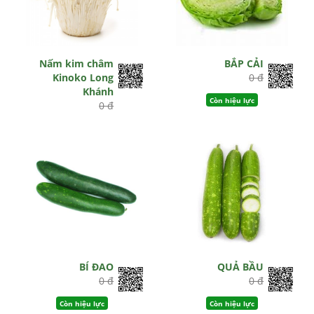
Nấm kim châm
BẮP CẢI
Kinoko Long
0 đ
Khánh
Còn hiệu lực
0 đ
Hết hiệu lực
BÍ ĐAO
QUẢ BẦU
0 đ
0 đ
Còn hiệu lực
Còn hiệu lực