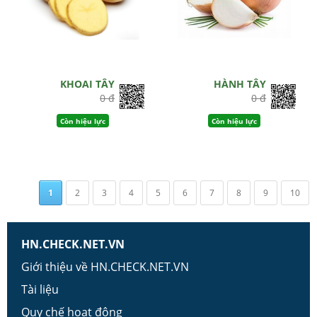
KHOAI TÂY
HÀNH TÂY
0 đ
0 đ
Còn hiệu lực
Còn hiệu lực
1
2
3
4
5
6
7
8
9
10
HN.CHECK.NET.VN
Giới thiệu về HN.CHECK.NET.VN
Tài liệu
Quy chế hoạt động