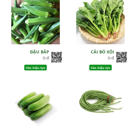
ĐẬU BẮP
CẢI BÓ XÔI
0 đ
0 đ
Còn hiệu lực
Còn hiệu lực