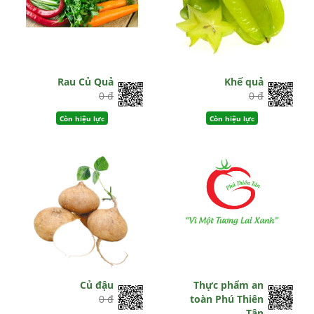
Rau Củ Quả
Khế quả
0 đ
0 đ
Còn hiệu lực
Còn hiệu lực
Củ đậu
Thực phẩm an
0 đ
toàn Phú Thiên
Tân