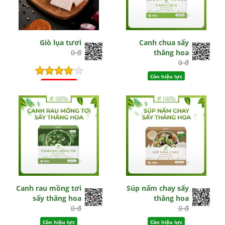
Giò lụa tươi
Canh chua sấy
0 đ
thăng hoa
0 đ
Còn hiệu lực
Hết hiệu lực
Canh rau mồng tơi
Súp nấm chay sấy
sấy thăng hoa
thăng hoa
0 đ
0 đ
Còn hiệu lực
Còn hiệu lực