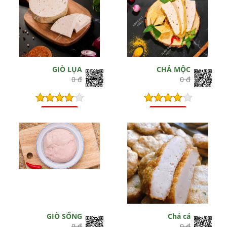
GIÒ LỤA
CHẢ MỘC
0 đ
0 đ
Hết hiệu lực
Hết hiệu lực
GIÒ SỐNG
Chả cá
0 đ
0 đ