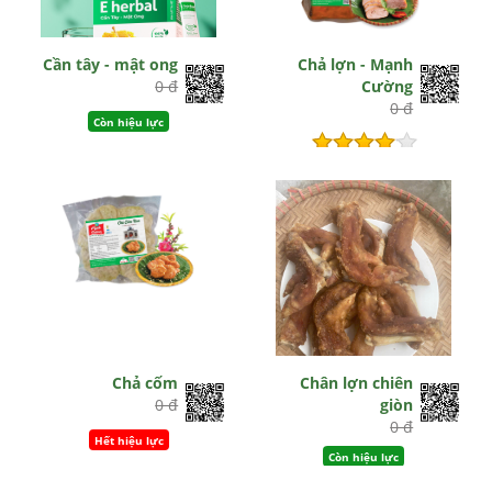
Cần tây - mật ong
Chả lợn - Mạnh
0 đ
Cường
0 đ
Còn hiệu lực
Hết hiệu lực
Chả cốm
Chân lợn chiên
0 đ
giòn
0 đ
Hết hiệu lực
Còn hiệu lực