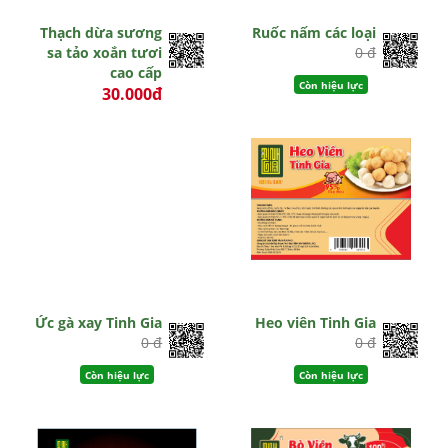
Thạch dừa sương
Ruốc nấm các loại
sa tảo xoắn tươi
0 đ
cao cấp
Còn hiệu lực
30.000đ
0 đ
Còn hiệu lực
Ức gà xay Tinh Gia
Heo viên Tinh Gia
0 đ
0 đ
Còn hiệu lực
Còn hiệu lực