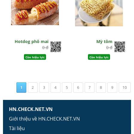
Hotdog phô mai
Mỳ tôm
0 đ
0 đ
Còn hiệu lực
Còn hiệu lực
1
2
3
4
5
6
7
8
9
10
HN.CHECK.NET.VN
Giới thiệu về HN.CHECK.NET.VN
Tài liệu