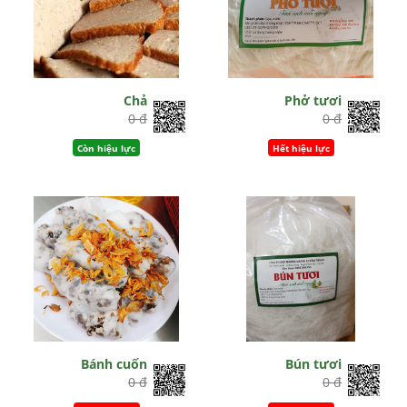
Chả
Phở tươi
0 đ
0 đ
Còn hiệu lực
Hết hiệu lực
Bánh cuốn
Bún tươi
0 đ
0 đ