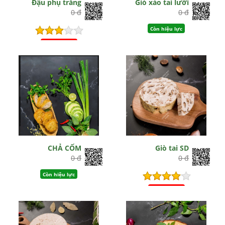
Đậu phụ trắng
Giò xào tai lưỡi
0 đ
0 đ
Còn hiệu lực
Hết hiệu lực
CHẢ CỐM
Giò tai SD
0 đ
0 đ
Còn hiệu lực
Hết hiệu lực