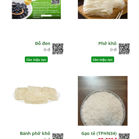
Đỗ đen
Phở khô
0 đ
0 đ
Còn hiệu lực
Còn hiệu lực
Bánh phở khô
Gạo tẻ (TPHN34)