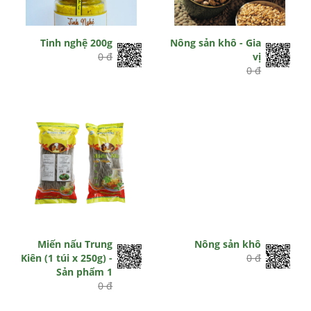
Tinh nghệ 200g
Nông sản khô - Gia
0 đ
vị
0 đ
Miến nấu Trung
Nông sản khô
Kiên (1 túi x 250g) -
0 đ
Sản phẩm 1
0 đ