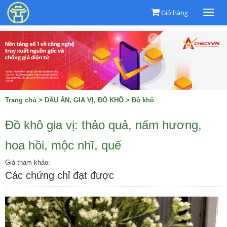
Giỏ hàng
Togg
navi
Trang chủ
>
DẦU ĂN, GIA VỊ, ĐỒ KHÔ
>
Đồ khô
Đồ khô gia vị: thảo quả, nấm hương,
hoa hồi, mộc nhĩ, quế
Giá tham khảo:
Các chứng chỉ đạt được