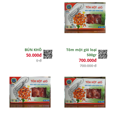
BÚN KHÔ
Tôm một gió loại
50.000đ
500gr
700.000đ
0 đ
700.000 đ