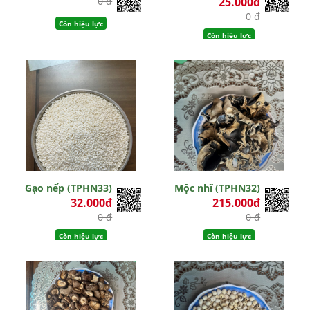
0 đ
25.000đ
0 đ
Còn hiệu lực
Còn hiệu lực
Gạo nếp (TPHN33)
Mộc nhĩ (TPHN32)
32.000đ
215.000đ
0 đ
0 đ
Còn hiệu lực
Còn hiệu lực