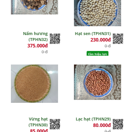
Nấm hương
Hạt sen (TPHN31)
(TPHN32)
230.000đ
375.000đ
0 đ
0 đ
Còn hiệu lực
Còn hiệu lực
Vừng hạt
Lạc hạt (TPHN29)
(TPHN30)
80.000đ
85.000đ
0 đ