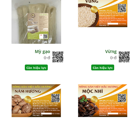
Mỳ gạo
Vừng
0 đ
0 đ
Còn hiệu lực
Còn hiệu lực