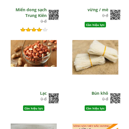
Miến dong sạch
vừng / mè
Trung Kiên
0 đ
0 đ
Còn hiệu lực
Hết hiệu lực
Lạc
Bún khô
0 đ
0 đ
Còn hiệu lực
Còn hiệu lực