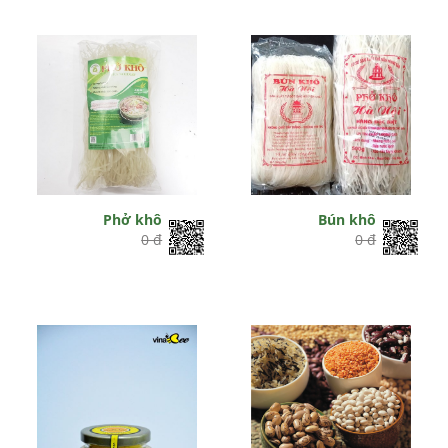
Phở khô
Bún khô
0 đ
0 đ