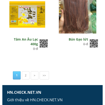
Tâm An Âu Lạc
Bún Gạo lứt
400g
0 đ
0 đ
1
2
>
>>
HN.CHECK.NET.VN
Giới thiệu về HN.CHECK.NET.VN