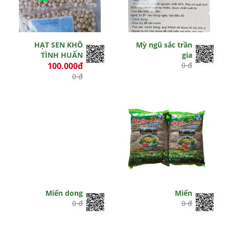
HẠT SEN KHÔ
Mỳ ngũ sắc trần
TÌNH HUẤN
gia
100.000đ
0 đ
0 đ
Miến dong
Miến
0 đ
0 đ