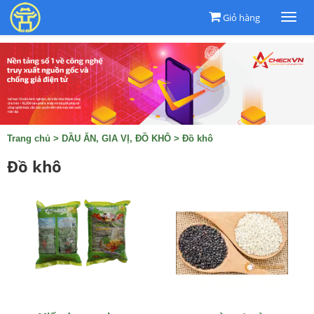
Giỏ hàng
Togg
navi
Trang chủ
>
DẦU ĂN, GIA VỊ, ĐỒ KHÔ
>
Đồ khô
Đồ khô