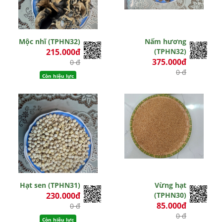
Mộc nhĩ (TPHN32)
Nấm hương
215.000đ
(TPHN32)
375.000đ
0 đ
0 đ
Còn hiệu lực
Còn hiệu lực
Hạt sen (TPHN31)
Vừng hạt
230.000đ
(TPHN30)
85.000đ
0 đ
0 đ
Còn hiệu lực