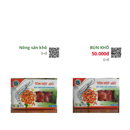
Nông sản khô
BÚN KHÔ
0 đ
50.000đ
0 đ