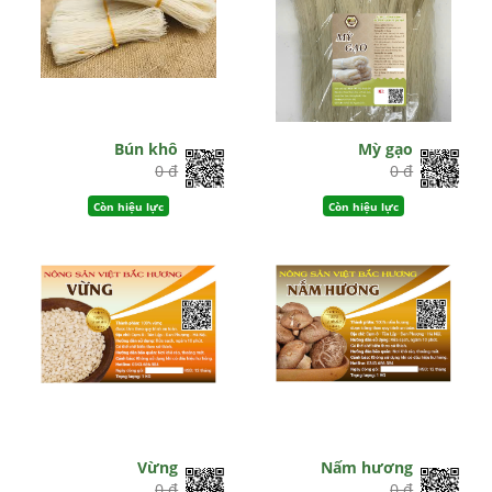
Bún khô
Mỳ gạo
0 đ
0 đ
Còn hiệu lực
Còn hiệu lực
Vừng
Nấm hương
0 đ
0 đ