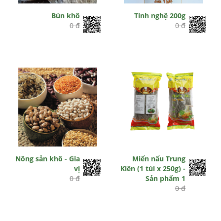
Bún khô
Tinh nghệ 200g
0 đ
0 đ
Nông sản khô - Gia
Miến nấu Trung
vị
Kiên (1 túi x 250g) -
0 đ
Sản phẩm 1
0 đ