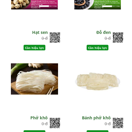
Hạt sen
Đỗ đen
0 đ
0 đ
Còn hiệu lực
Còn hiệu lực
Phở khô
Bánh phở khô
0 đ
0 đ