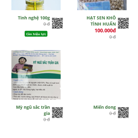
Tinh nghệ 100g
HẠT SEN KHÔ
0 đ
TÌNH HUẤN
100.000đ
Còn hiệu lực
0 đ
Mỳ ngũ sắc trần
Miến dong
gia
0 đ
0 đ