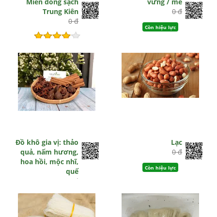
Miến dong sạch
vừng / mè
Trung Kiên
0 đ
0 đ
Còn hiệu lực
Hết hiệu lực
Đồ khô gia vị: thảo
Lạc
quả, nấm hương,
0 đ
hoa hồi, mộc nhĩ,
Còn hiệu lực
quế
0 đ
Còn hiệu lực