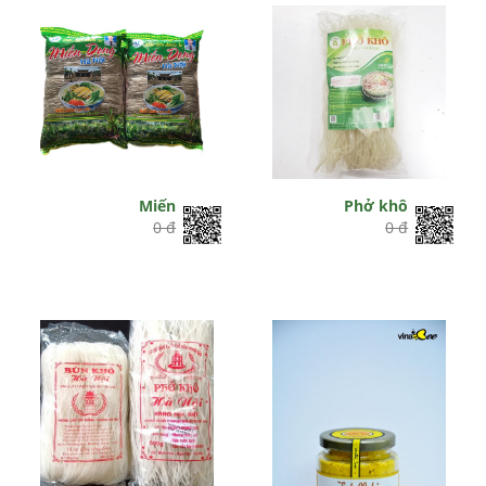
Miến
Phở khô
0 đ
0 đ