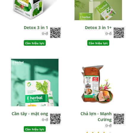
Detox 3 in 1
Detox 3 in 1+
0 đ
0 đ
Còn hiệu lực
Còn hiệu lực
Cần tây - mật ong
Chả lợn - Mạnh
0 đ
Cường
0 đ
Còn hiệu lực