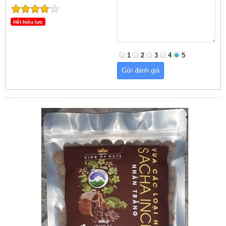
Hết hiệu lực
1
2
3
4
5