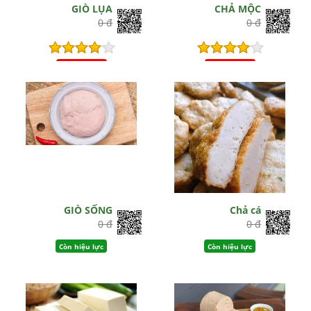
GIÒ LỤA
CHẢ MỘC
0 đ
0 đ
Hết hiệu lực
Hết hiệu lực
GIÒ SỐNG
Chả cá
0 đ
0 đ
Còn hiệu lực
Còn hiệu lực