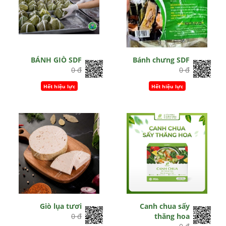
BÁNH GIÒ SDF
Bánh chưng SDF
0 đ
0 đ
Hết hiệu lực
Hết hiệu lực
Giò lụa tươi
Canh chua sấy
0 đ
thăng hoa