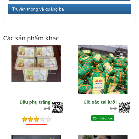
Truyền thông và quảng bá
Các sản phẩm khác
Đậu phụ trắng
Giò xào tai lưỡi
0 đ
0 đ
Còn hiệu lực
Hết hiệu lực