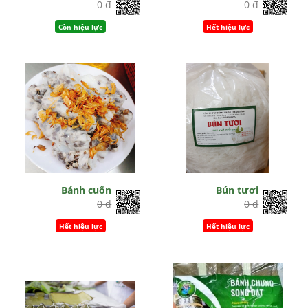
0 đ
0 đ
Còn hiệu lực
Hết hiệu lực
Bánh cuốn
Bún tươi
0 đ
0 đ
Hết hiệu lực
Hết hiệu lực