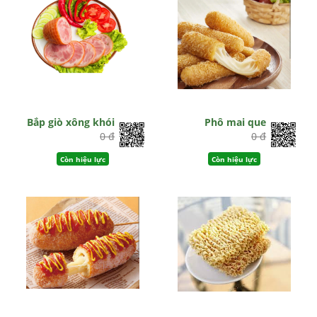
Bắp giò xông khói
Phô mai que
0 đ
0 đ
Còn hiệu lực
Còn hiệu lực