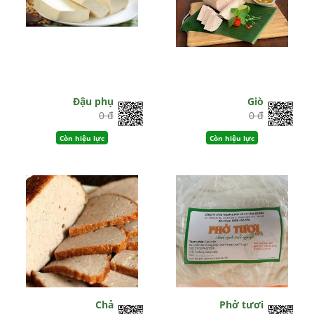
Đậu phụ
Giò
0 đ
0 đ
Còn hiệu lực
Còn hiệu lực
Chả
Phở tươi