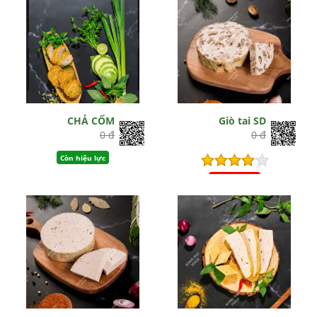
CHẢ CỐM
Giò tai SD
0 đ
0 đ
Còn hiệu lực
Hết hiệu lực