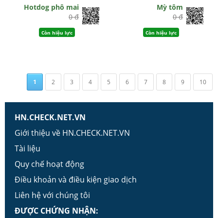
Hotdog phô mai
Mỳ tôm
0 đ
0 đ
Còn hiệu lực
Còn hiệu lực
1
2
3
4
5
6
7
8
9
10
HN.CHECK.NET.VN
Giới thiệu về HN.CHECK.NET.VN
Tài liệu
Quy chế hoạt động
Điều khoản và điều kiện giao dịch
Liên hệ với chúng tôi
ĐƯỢC CHỨNG NHẬN: