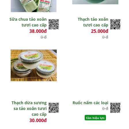
Sữa chua tảo xoắn
Thạch tảo xoắn
tươi cao cấp
tươi cao cấp
38.000đ
25.000đ
0 đ
0 đ
Hết hiệu lực
Hết hiệu lực
Thạch dừa sương
Ruốc nấm các loại
sa tảo xoắn tươi
0 đ
cao cấp
Còn hiệu lực
30.000đ
0 đ