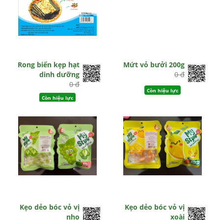
Rong biển kẹp hạt
Mứt vỏ bưởi 200g
dinh dưỡng
0 đ
0 đ
Còn hiệu lực
Còn hiệu lực
Kẹo dẻo bóc vỏ vị
Kẹo dẻo bóc vỏ vị
nho
xoài