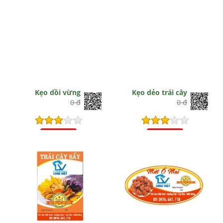
Kẹo dồi vừng
Kẹo dẻo trái cây
0 đ
0 đ
Hết hiệu lực
Hết hiệu lực