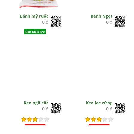
Bánh mỳ ruốc
Bánh Ngọt
0 đ
0 đ
Còn hiệu lực
Kẹo ngũ cốc
Kẹo lạc vừng
0 đ
0 đ
Hết hiệu lực
Hết hiệu lực