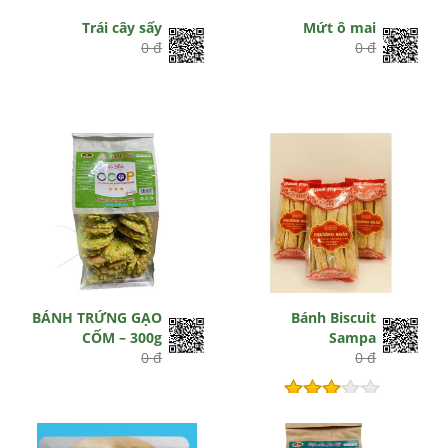
Trái cây sấy
Mứt ô mai
0 đ
0 đ
BÁNH TRỨNG GẠO
Bánh Biscuit
CỐM – 300g
Sampa
0 đ
0 đ
Hết hiệu lực