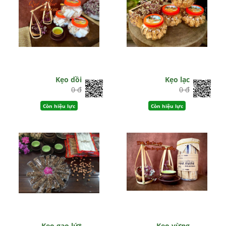
Kẹo dồi
Kẹo lạc
0 đ
0 đ
Còn hiệu lực
Còn hiệu lực
Kẹo gạo lứt
Kẹo vừng