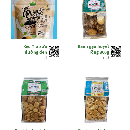
Kẹo Trà sữa
Bánh gạo huyết
đường đen
rồng 300g
0 đ
0 đ