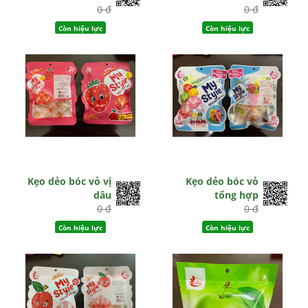
0 đ
0 đ
Còn hiệu lực
Còn hiệu lực
Kẹo dẻo bóc vỏ vị
Kẹo dẻo bóc vỏ
dâu
tổng hợp
0 đ
0 đ
Còn hiệu lực
Còn hiệu lực