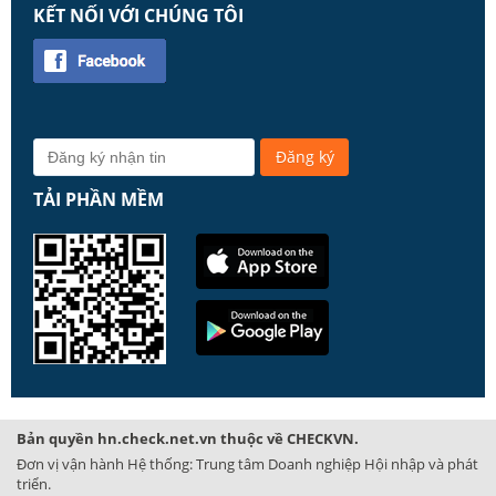
KẾT NỐI VỚI CHÚNG TÔI
TẢI PHẦN MỀM
Bản quyền hn.check.net.vn thuộc về CHECKVN.
Đơn vị vận hành Hệ thống: Trung tâm Doanh nghiệp Hội nhập và phát
triển.