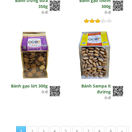
Bánh trứng dừa
Bánh gạo thơm
350g
300g
0 đ
0 đ
Hết hiệu lực
Bánh gạo lứt 300g
Bánh Sampa ít
0 đ
đường
0 đ
1
2
3
4
5
6
7
8
9
>