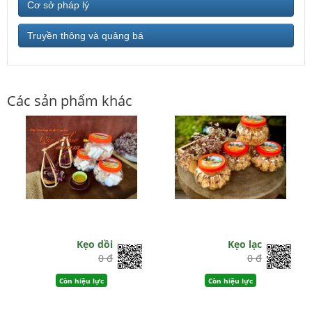
Cơ sở pháp lý
Truyền thông và quảng bá
Các sản phẩm khác
Kẹo dồi
Kẹo lạc
0 đ
0 đ
Còn hiệu lực
Còn hiệu lực