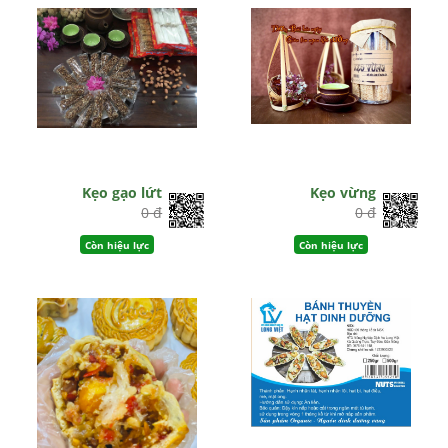
Kẹo gạo lứt
Kẹo vừng
0 đ
0 đ
Còn hiệu lực
Còn hiệu lực