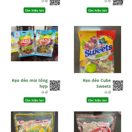
0 đ
0 đ
Còn hiệu lực
Còn hiệu lực
Kẹo dẻo mix tổng
Kẹo dẻo Cube
hợp
Sweets
0 đ
0 đ
Còn hiệu lực
Còn hiệu lực