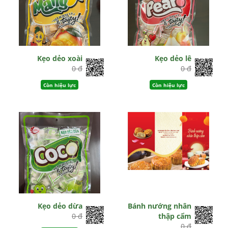
Kẹo dẻo xoài
Kẹo dẻo lê
0 đ
0 đ
Còn hiệu lực
Còn hiệu lực
Kẹo dẻo dừa
Bánh nướng nhân
0 đ
thập cẩm
0 đ