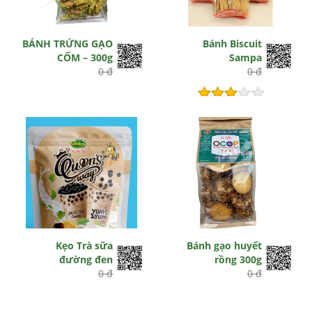
BÁNH TRỨNG GẠO
Bánh Biscuit
CỐM – 300g
Sampa
0 đ
0 đ
Hết hiệu lực
Kẹo Trà sữa
Bánh gạo huyết
đường đen
rồng 300g
0 đ
0 đ