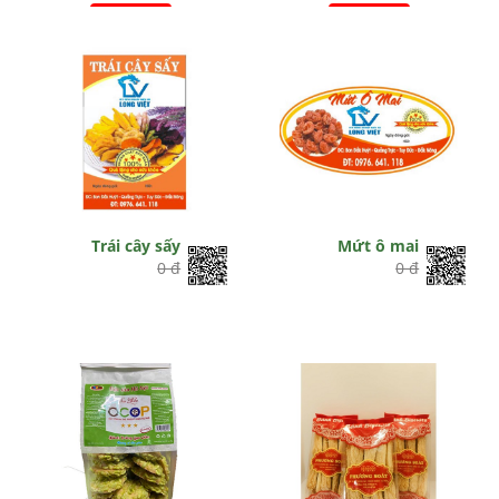
Hết hiệu lực
Hết hiệu lực
Trái cây sấy
Mứt ô mai
0 đ
0 đ