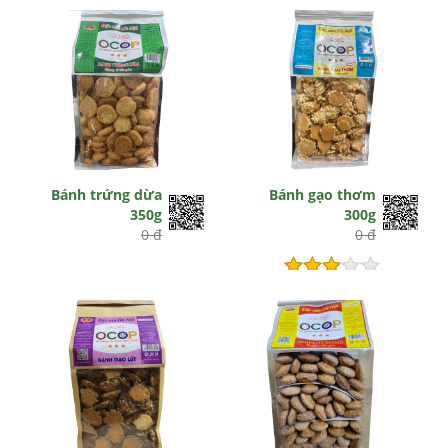
Bánh trứng dừa
Bánh gạo thơm
350g
300g
0 đ
0 đ
Hết hiệu lực