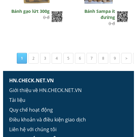
Bánh gạo lứt 300g
Bánh Sampa ít
0 đ
đường
0 đ
1
2
3
4
5
6
7
8
9
>
HN.CHECK.NET.VN
Giới thiệu về HN.CHECK.NET.VN
Tài liệu
Quy chế hoạt động
Điều khoản và điều kiện giao dịch
Liên hệ với chúng tôi