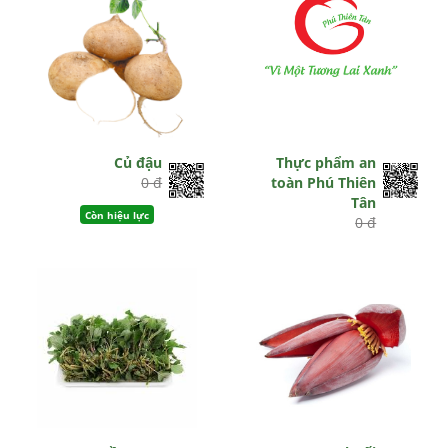
Củ đậu
Thực phẩm an
0 đ
toàn Phú Thiên
Tân
Còn hiệu lực
0 đ
Còn hiệu lực