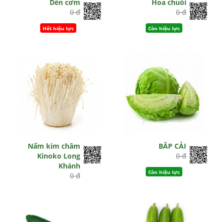
Dền cơm
Hoa chuối
0 đ
0 đ
Hết hiệu lực
Còn hiệu lực
Nấm kim châm
BẮP CẢI
Kinoko Long
0 đ
Khánh
Còn hiệu lực
0 đ
Hết hiệu lực