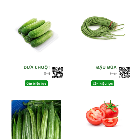
DƯA CHUỘT
ĐẬU ĐŨA
0 đ
0 đ
Còn hiệu lực
Còn hiệu lực