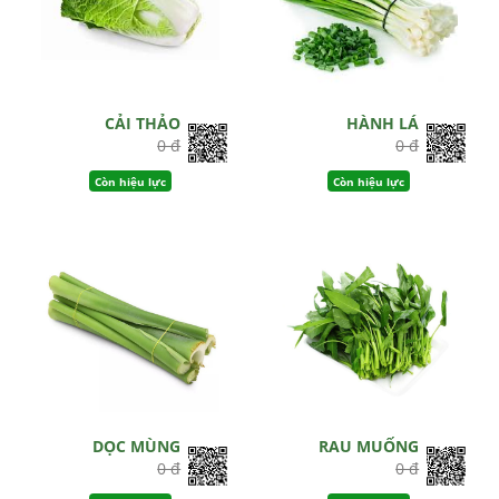
CẢI THẢO
HÀNH LÁ
0 đ
0 đ
Còn hiệu lực
Còn hiệu lực
DỌC MÙNG
RAU MUỐNG
0 đ
0 đ