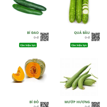
BÍ ĐAO
QUẢ BẦU
0 đ
0 đ
Còn hiệu lực
Còn hiệu lực
BÍ ĐỎ
MƯỚP HƯƠNG
0 đ
0 đ