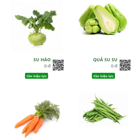
SU HÀO
QUẢ SU SU
0 đ
0 đ
Còn hiệu lực
Còn hiệu lực