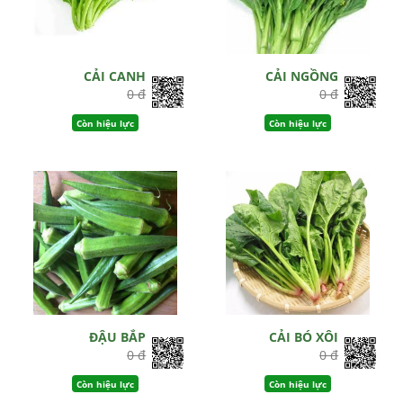
CẢI CANH
CẢI NGỒNG
0 đ
0 đ
Còn hiệu lực
Còn hiệu lực
ĐẬU BẮP
CẢI BÓ XÔI
0 đ
0 đ
Còn hiệu lực
Còn hiệu lực