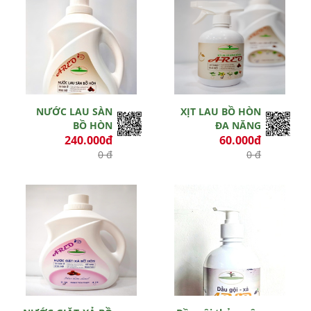
NƯỚC LAU SÀN
XỊT LAU BỒ HÒN
BỒ HÒN
ĐA NĂNG
240.000đ
60.000đ
0 đ
0 đ
Hết hiệu lực
Hết hiệu lực