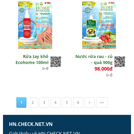
Rửa tay khô
Nước rửa rau - củ
Ecohome 100ml
- quả 900g
0 đ
98.000đ
0 đ
1
2
3
4
5
6
>
>>
HN.CHECK.NET.VN
Giới thiệu về HN.CHECK.NET.VN