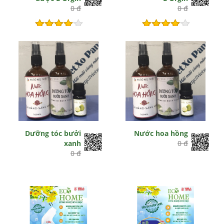
0 đ
0 đ
Hết hiệu lực
Hết hiệu lực
Dưỡng tóc bưởi
Nước hoa hồng
xanh
0 đ
0 đ