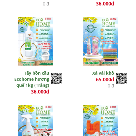
36.000đ
0 đ
0 đ
Tẩy bồn cầu
Xả vải khô
Ecohome hương
65.000đ
quế 1kg (Trắng)
0 đ
36.000đ
0 đ