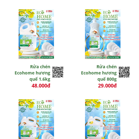
0 đ
Rửa chén
Rửa chén
Ecohome hương
Ecohome hương
quế 1.6kg
quế 800g
48.000đ
29.000đ
0 đ
0 đ