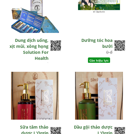
Dung dịch uống,
Dưỡng tóc hoa
xịt mũi, xông họng
bưởi
Solution For
0 đ
Health
Còn hiệu lực
0 đ
Còn hiệu lực
Sữa tắm thảo
Dầu gội thảo dược
dược L'Orgin
L'Orgin