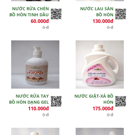
NƯỚC RỬA CHÉN
NƯỚC LAU SÀN
BỒ HÒN TINH DẦU
BỒ HÒN
60.000đ
130.000đ
0 đ
0 đ
Hết hiệu lực
Hết hiệu lực
NƯỚC RỬA TAY
NƯỚC GIẶT-XẢ BỒ
BỒ HÒN DẠNG GEL
HÒN
110.000đ
175.000đ
0 đ
0 đ
Hết hiệu lực
Hết hiệu lực