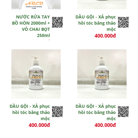
NƯỚC RỬA TAY
DẦU GỘI - XẢ phục
BỒ HÒN 2000ml +
hồi tóc bằng thảo
VỎ CHAI BỌT
mộc
250ml
400.000đ
370.000đ
-3 đ
0 đ
Hết hiệu lực
Hết hiệu lực
DẦU GỘI - XẢ phục
DẦU GỘI - XẢ phục
hồi tóc bằng thảo
hồi tóc bằng thảo
mộc
mộc
400.000đ
400.000đ
0 đ
0 đ