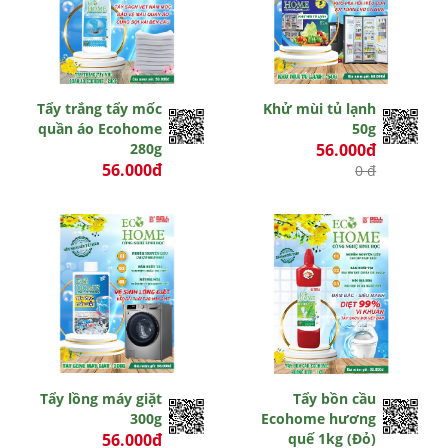
Tẩy trắng tẩy mốc
Khử mùi tủ lạnh
quần áo Ecohome
50g
280g
56.000đ
56.000đ
0 đ
0 đ
Tẩy lồng máy giặt
Tẩy bồn cầu
300g
Ecohome hương
56.000đ
quế 1kg (Đỏ)