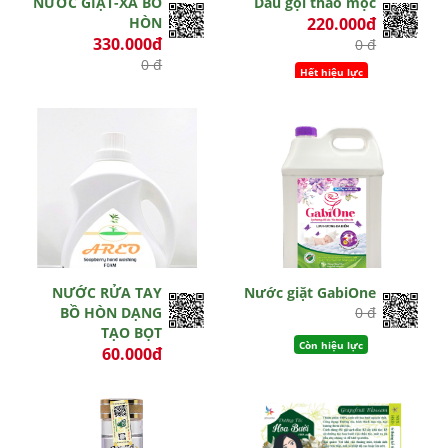
NƯỚC GIẶT-XẢ BỒ
Dầu gội thảo mộc
HÒN
220.000đ
330.000đ
0 đ
0 đ
Hết hiệu lực
Hết hiệu lực
NƯỚC RỬA TAY
Nước giặt GabiOne
BỒ HÒN DẠNG
0 đ
TẠO BỌT
Còn hiệu lực
60.000đ
0 đ
Hết hiệu lực