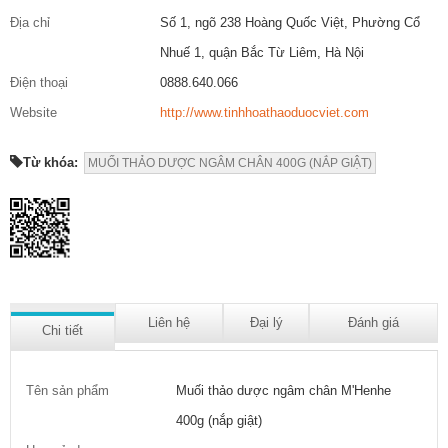
Địa chỉ
Số 1, ngõ 238 Hoàng Quốc Việt, Phường Cổ
Nhuế 1, quận Bắc Từ Liêm, Hà Nội
Điện thoại
0888.640.066
Website
http://www.tinhhoathaoduocviet.com
Từ khóa:
MUỐI THẢO DƯỢC NGÂM CHÂN 400G (NẮP GIẬT)
Liên hệ
Đại lý
Đánh giá
Chi tiết
Tên sản phẩm
Muối thảo dược ngâm chân M'Henhe
400g (nắp giật)