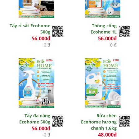
Tẩy rỉ sắt Ecohome
Thông cống
500g
Ecohome 1L
56.000đ
56.000đ
0 đ
0 đ
Tẩy đa năng
Rửa chén
Ecohome 500g
Ecohome hương
56.000đ
chanh 1.6kg
48.000đ
0 đ