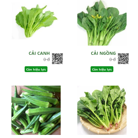
CẢI CANH
CẢI NGỒNG
0 đ
0 đ
Còn hiệu lực
Còn hiệu lực