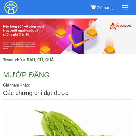
Giỏ hàng
Togg
navi
Trang chủ
>
RAU, CỦ, QUẢ
MƯỚP ĐẮNG
Giá tham khảo:
Các chứng chỉ đạt được