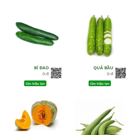
Hết hiệu lực
BÍ ĐAO
QUẢ BẦU
0 đ
0 đ
Còn hiệu lực
Còn hiệu lực