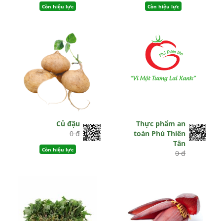
Còn hiệu lực
Còn hiệu lực
Củ đậu
Thực phẩm an
0 đ
toàn Phú Thiên
Tân
Còn hiệu lực
0 đ
Còn hiệu lực