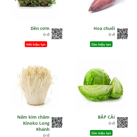
Dền cơm
Hoa chuối
0 đ
0 đ
Hết hiệu lực
Còn hiệu lực
Nấm kim châm
BẮP CẢI
Kinoko Long
0 đ
Khánh
Còn hiệu lực
0 đ