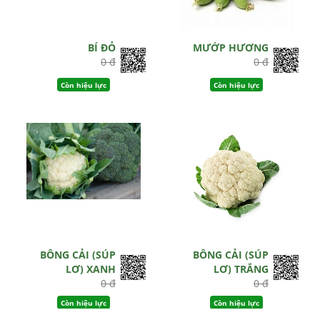
BÍ ĐỎ
MƯỚP HƯƠNG
0 đ
0 đ
Còn hiệu lực
Còn hiệu lực
BÔNG CẢI (SÚP
BÔNG CẢI (SÚP
LƠ) XANH
LƠ) TRẮNG
0 đ
0 đ
Còn hiệu lực
Còn hiệu lực