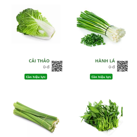
CẢI THẢO
HÀNH LÁ
0 đ
0 đ
Còn hiệu lực
Còn hiệu lực