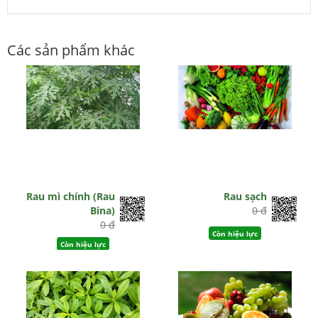
Các sản phẩm khác
Rau mì chính (Rau
Rau sạch
Bina)
0 đ
0 đ
Còn hiệu lực
Còn hiệu lực