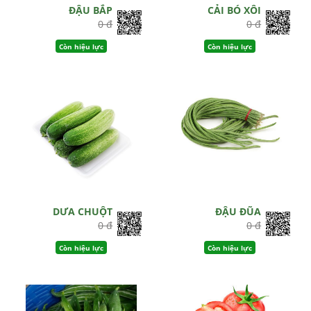
ĐẬU BẮP
CẢI BÓ XÔI
0 đ
0 đ
Còn hiệu lực
Còn hiệu lực
DƯA CHUỘT
ĐẬU ĐŨA
0 đ
0 đ
Còn hiệu lực
Còn hiệu lực