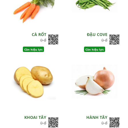
CÀ RỐT
ĐẬU COVE
0 đ
0 đ
Còn hiệu lực
Còn hiệu lực
KHOAI TÂY
HÀNH TÂY
0 đ
0 đ