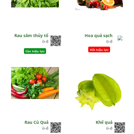
Rau sâm thủy tổ
Hoa quả sạch
0 đ
0 đ
Hết hiệu lực
Còn hiệu lực
Rau Củ Quả
Khế quả
0 đ
0 đ