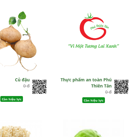
Củ đậu
Thực phẩm an toàn Phú
0 đ
Thiên Tân
0 đ
Còn hiệu lực
Còn hiệu lực