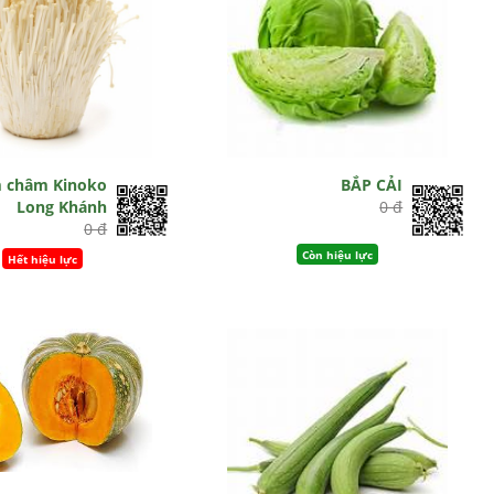
 châm Kinoko
BẮP CẢI
Long Khánh
0 đ
0 đ
Còn hiệu lực
Hết hiệu lực