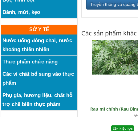
Truyền thông và quảng 
Bánh, mứt, kẹo
SỞ Y TẾ
Các sản phẩm khác
Nước uống đóng chai, nước
khoáng thiên nhiên
Thực phẩm chức năng
Các vi chất bổ sung vào thực
phẩm
Phụ gia, hương liệu, chất hỗ
trợ chế biến thực phẩm
Rau mì chính (Rau Bin
0
Còn hiệu lực