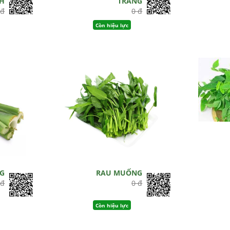
H
TRẮNG
 đ
0 đ
Còn hiệu lực
G
RAU MUỐNG
 đ
0 đ
Còn hiệu lực