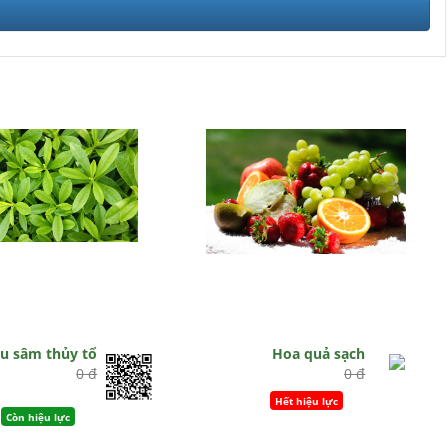
u sâm thủy tổ
Hoa quả sạch
0 đ
0 đ
Hết hiệu lực
Còn hiệu lực