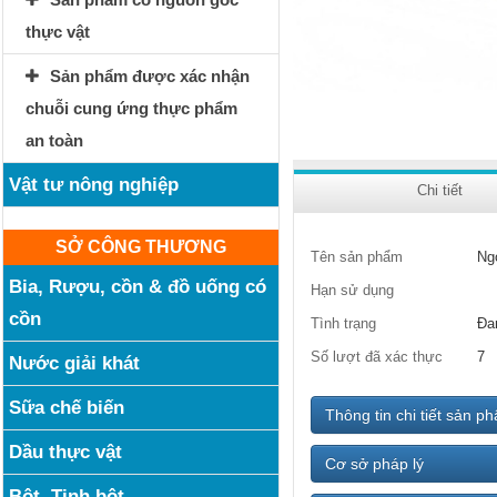
thực vật
Sản phẩm được xác nhận
chuỗi cung ứng thực phẩm
an toàn
Vật tư nông nghiệp
Chi tiết
SỞ CÔNG THƯƠNG
Tên sản phẩm
Ng
Bia, Rượu, cồn & đồ uống có
Hạn sử dụng
cồn
Tình trạng
Đa
Số lượt đã xác thực
7
Nước giải khát
Sữa chế biến
Thông tin chi tiết sản p
Dầu thực vật
Cơ sở pháp lý
Bột, Tinh bột