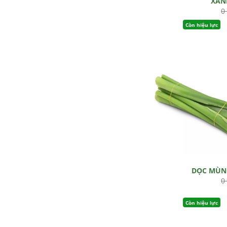
XAN
0
Còn hiệu lực
DỌC MÙN
0
Còn hiệu lực