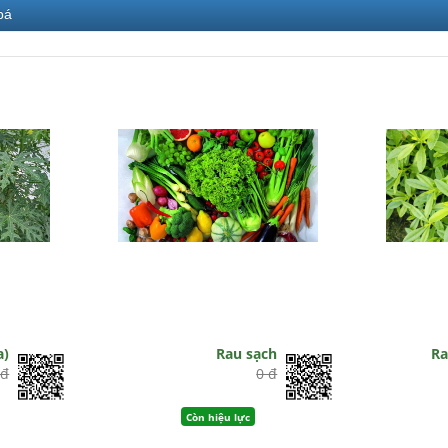
bá
a)
Rau sạch
Ra
 đ
0 đ
Còn hiệu lực