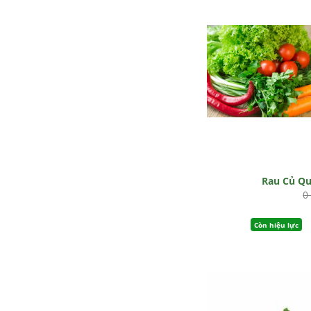
Rau Củ Q
0
Còn hiệu lực