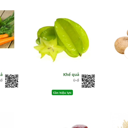
uả
Khế quả
 đ
0 đ
Còn hiệu lực