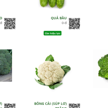
AO
QUẢ BẦU
 đ
0 đ
Còn hiệu lực
Ơ)
BÔNG CẢI (SÚP LƠ)