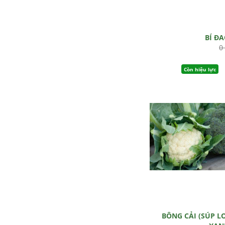
BÍ Đ
0
Còn hiệu lực
BÔNG CẢI (SÚP L