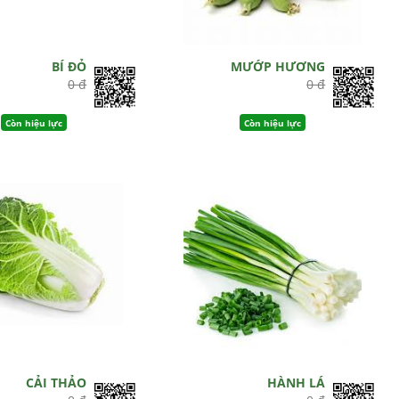
BÍ ĐỎ
MƯỚP HƯƠNG
0 đ
0 đ
Còn hiệu lực
Còn hiệu lực
CẢI THẢO
HÀNH LÁ