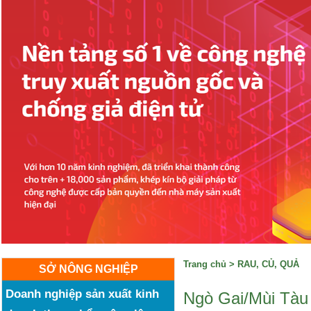
Trang chủ
>
RAU, CỦ, QUẢ
SỞ NÔNG NGHIỆP
Doanh nghiệp sản xuất kinh
Ngò Gai/Mùi Tàu