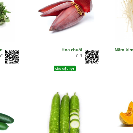
ơm
Hoa chuối
Nấm kim
 đ
0 đ
Còn hiệu lực