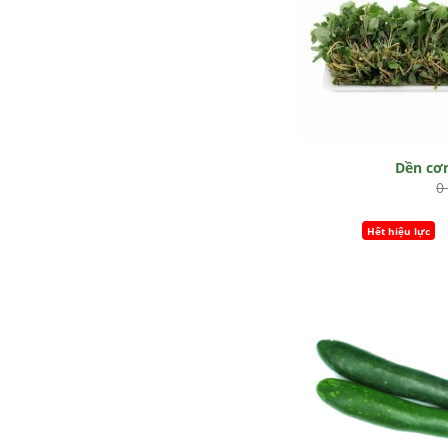
Dền c
0
Hết hiệu lực