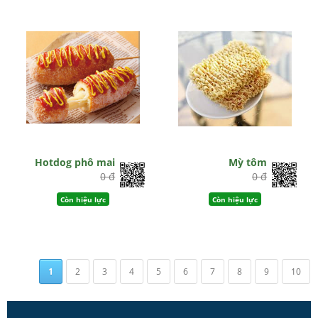
Hotdog phô mai
Mỳ tôm
0 đ
0 đ
Còn hiệu lực
Còn hiệu lực
1
2
3
4
5
6
7
8
9
10