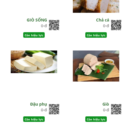
GIÒ SỐNG
Chả cá
0 đ
0 đ
Còn hiệu lực
Còn hiệu lực
Đậu phụ
Giò
0 đ
0 đ
Còn hiệu lực
Còn hiệu lực