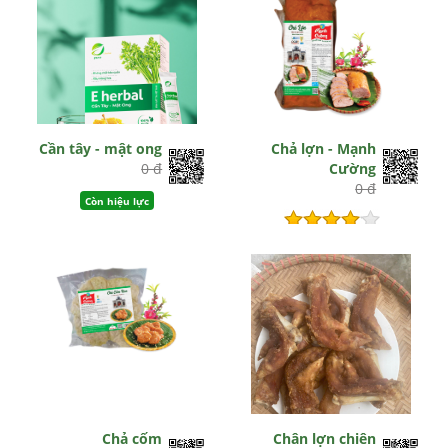
Cần tây - mật ong
Chả lợn - Mạnh
0 đ
Cường
0 đ
Còn hiệu lực
Hết hiệu lực
Chả cốm
Chân lợn chiên