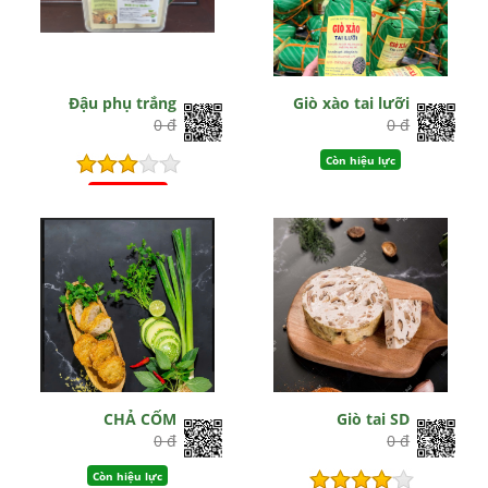
Đậu phụ trắng
Giò xào tai lưỡi
0 đ
0 đ
Còn hiệu lực
Hết hiệu lực
CHẢ CỐM
Giò tai SD
0 đ
0 đ
Còn hiệu lực