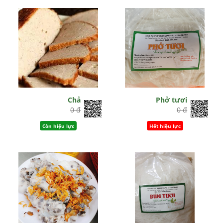
Chả
Phở tươi
0 đ
0 đ
Còn hiệu lực
Hết hiệu lực