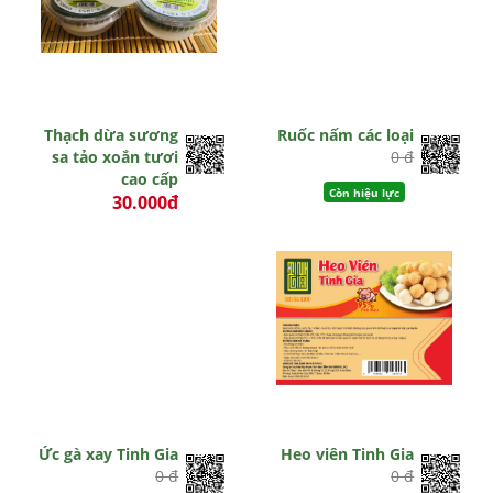
Thạch dừa sương
Ruốc nấm các loại
sa tảo xoắn tươi
0 đ
cao cấp
Còn hiệu lực
30.000đ
0 đ
Còn hiệu lực
Ức gà xay Tinh Gia
Heo viên Tinh Gia
0 đ
0 đ