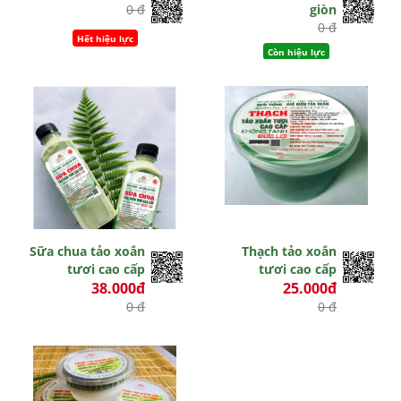
0 đ
giòn
0 đ
Hết hiệu lực
Còn hiệu lực
Sữa chua tảo xoắn
Thạch tảo xoắn
tươi cao cấp
tươi cao cấp
38.000đ
25.000đ
0 đ
0 đ
Hết hiệu lực
Hết hiệu lực