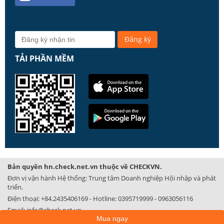
TẢI PHẦN MỀM
Bản quyền hn.check.net.vn thuộc về CHECKVN.
Đơn vị vận hành Hệ thống: Trung tâm Doanh nghiệp Hội nhập và phát
triển.
Điện thoại:
+84.2435406169
- Hotline:
0395719999
-
0963056116
Email:
info@check.net.vn