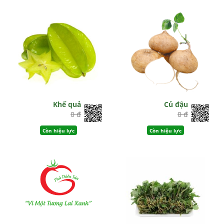
Khế quả
Củ đậu
0 đ
0 đ
Còn hiệu lực
Còn hiệu lực