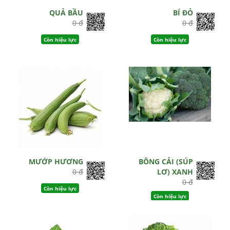
QUẢ BẦU
BÍ ĐỎ
0 đ
0 đ
Còn hiệu lực
Còn hiệu lực
MƯỚP HƯƠNG
BÔNG CẢI (SÚP
0 đ
LƠ) XANH
0 đ
Còn hiệu lực
Còn hiệu lực