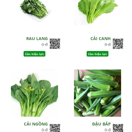
RAU LANG
CẢI CANH
0 đ
0 đ
Còn hiệu lực
Còn hiệu lực
CẢI NGỒNG
ĐẬU BẮP
0 đ
0 đ