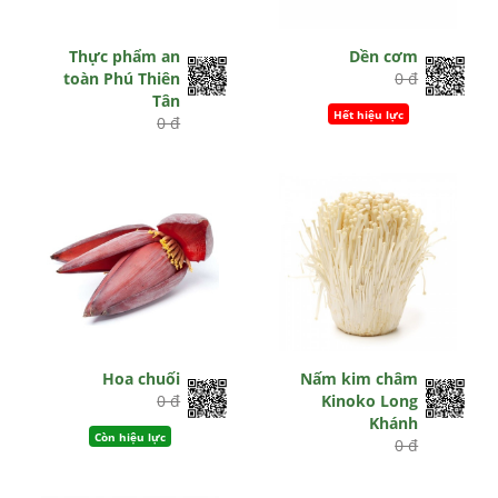
Thực phẩm an
Dền cơm
toàn Phú Thiên
0 đ
Tân
Hết hiệu lực
0 đ
Còn hiệu lực
Hoa chuối
Nấm kim châm
0 đ
Kinoko Long
Khánh
Còn hiệu lực
0 đ
Hết hiệu lực