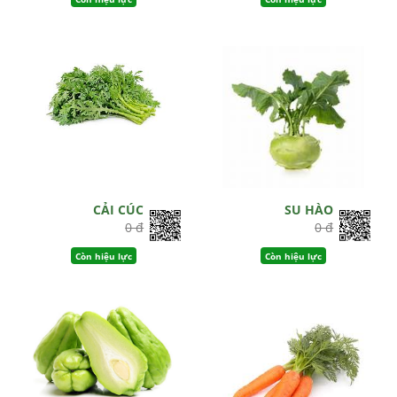
CẢI CÚC
SU HÀO
0 đ
0 đ
Còn hiệu lực
Còn hiệu lực