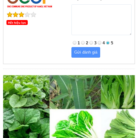
Hết hiệu lực
1
2
3
4
5