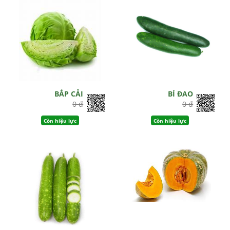
BẮP CẢI
BÍ ĐAO
0 đ
0 đ
Còn hiệu lực
Còn hiệu lực