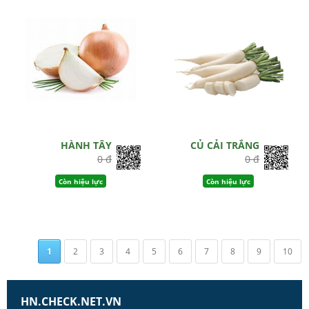
HÀNH TÂY
CỦ CẢI TRẮNG
0 đ
0 đ
Còn hiệu lực
Còn hiệu lực
1
2
3
4
5
6
7
8
9
10
HN.CHECK.NET.VN