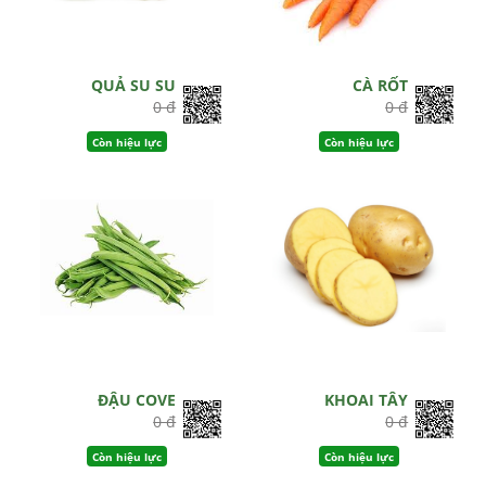
QUẢ SU SU
CÀ RỐT
0 đ
0 đ
Còn hiệu lực
Còn hiệu lực
ĐẬU COVE
KHOAI TÂY
0 đ
0 đ
Còn hiệu lực
Còn hiệu lực