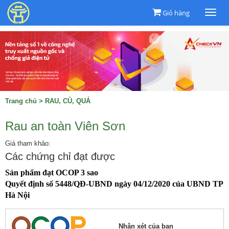
Giỏ hàng
Togg
navi
Trang chủ
>
RAU, CỦ, QUẢ
Rau an toàn Viên Sơn
Giá tham khảo:
Các chứng chỉ đạt được
Sản phẩm đạt OCOP 3 sao

Quyết định số 5448/QĐ-UBND ngày 04/12/2020 của UBND TP 
Hà Nội
Nhận xét của bạn