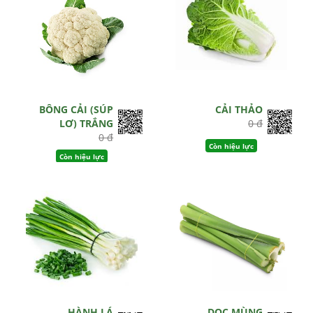
BÔNG CẢI (SÚP
CẢI THẢO
LƠ) TRẮNG
0 đ
0 đ
Còn hiệu lực
Còn hiệu lực
HÀNH LÁ
DỌC MÙNG