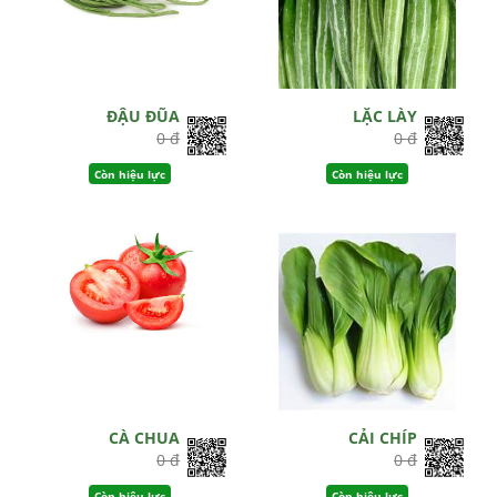
ĐẬU ĐŨA
LẶC LÀY
0 đ
0 đ
Còn hiệu lực
Còn hiệu lực
CÀ CHUA
CẢI CHÍP
0 đ
0 đ
Còn hiệu lực
Còn hiệu lực