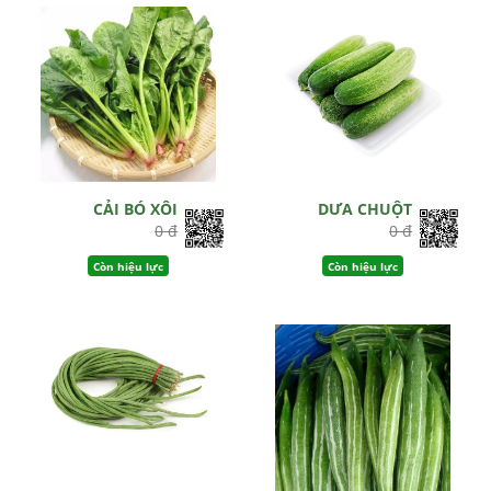
CẢI BÓ XÔI
DƯA CHUỘT
0 đ
0 đ
Còn hiệu lực
Còn hiệu lực