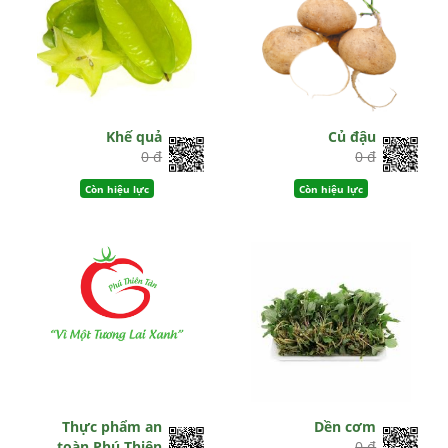
Khế quả
Củ đậu
0 đ
0 đ
Còn hiệu lực
Còn hiệu lực
Thực phẩm an
Dền cơm
toàn Phú Thiên
0 đ