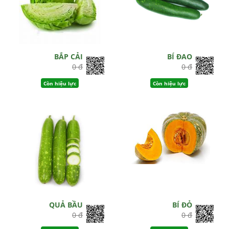
BẮP CẢI
BÍ ĐAO
0 đ
0 đ
Còn hiệu lực
Còn hiệu lực
QUẢ BẦU
BÍ ĐỎ
0 đ
0 đ