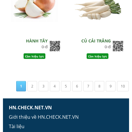
HÀNH TÂY
CỦ CẢI TRẮNG
0 đ
0 đ
Còn hiệu lực
Còn hiệu lực
1
2
3
4
5
6
7
8
9
10
HN.CHECK.NET.VN
Giới thiệu về HN.CHECK.NET.VN
Tài liệu