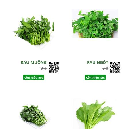
RAU MUỐNG
RAU NGÓT
0 đ
0 đ
Còn hiệu lực
Còn hiệu lực