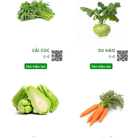
CẢI CÚC
SU HÀO
0 đ
0 đ
Còn hiệu lực
Còn hiệu lực