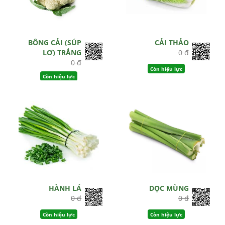
BÔNG CẢI (SÚP
CẢI THẢO
LƠ) TRẮNG
0 đ
0 đ
Còn hiệu lực
Còn hiệu lực
HÀNH LÁ
DỌC MÙNG
0 đ
0 đ
Còn hiệu lực
Còn hiệu lực