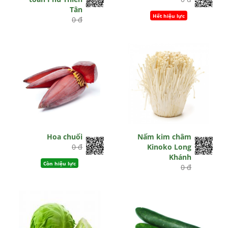
Tân
Hết hiệu lực
0 đ
Còn hiệu lực
Hoa chuối
Nấm kim châm
0 đ
Kinoko Long
Khánh
Còn hiệu lực
0 đ
Hết hiệu lực