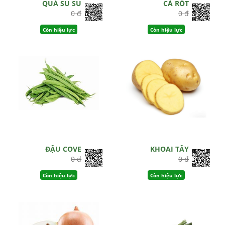
QUẢ SU SU
CÀ RỐT
0 đ
0 đ
Còn hiệu lực
Còn hiệu lực
ĐẬU COVE
KHOAI TÂY
0 đ
0 đ
Còn hiệu lực
Còn hiệu lực