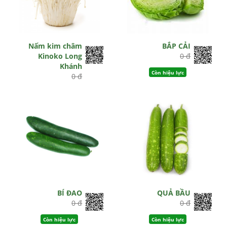
Nấm kim châm
BẮP CẢI
Kinoko Long
0 đ
Khánh
Còn hiệu lực
0 đ
Hết hiệu lực
BÍ ĐAO
QUẢ BẦU
0 đ
0 đ
Còn hiệu lực
Còn hiệu lực