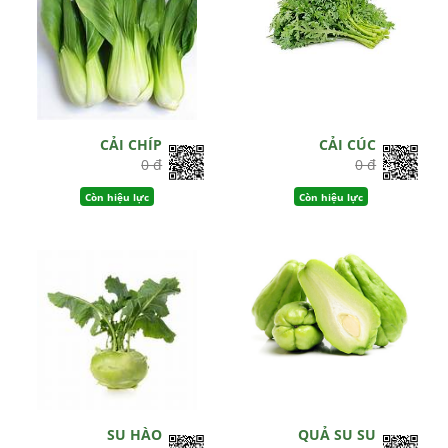
CẢI CHÍP
CẢI CÚC
0 đ
0 đ
Còn hiệu lực
Còn hiệu lực
SU HÀO
QUẢ SU SU