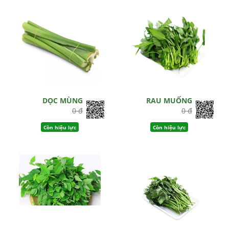
DỌC MÙNG
RAU MUỐNG
0 đ
0 đ
Còn hiệu lực
Còn hiệu lực