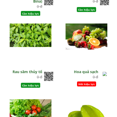
Bina)
0 đ
0 đ
Còn hiệu lực
Còn hiệu lực
Rau sâm thủy tổ
Hoa quả sạch
0 đ
0 đ
Hết hiệu lực
Còn hiệu lực