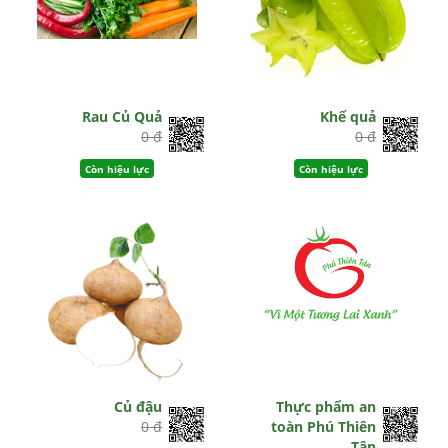
Rau Củ Quả
Khế quả
0 đ
0 đ
Còn hiệu lực
Còn hiệu lực
Củ đậu
Thực phẩm an
0 đ
toàn Phú Thiên
Tân