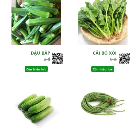
ĐẬU BẮP
CẢI BÓ XÔI
0 đ
0 đ
Còn hiệu lực
Còn hiệu lực