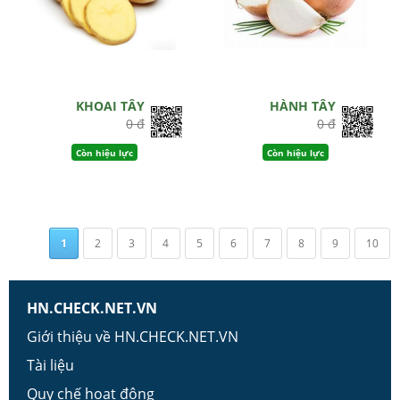
KHOAI TÂY
HÀNH TÂY
0 đ
0 đ
Còn hiệu lực
Còn hiệu lực
1
2
3
4
5
6
7
8
9
10
HN.CHECK.NET.VN
Giới thiệu về HN.CHECK.NET.VN
Tài liệu
Quy chế hoạt động