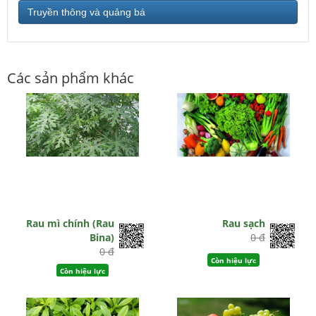
Truyền thông và quảng bá
Các sản phẩm khác
Rau mì chính (Rau
Rau sạch
Bina)
0 đ
0 đ
Còn hiệu lực
Còn hiệu lực