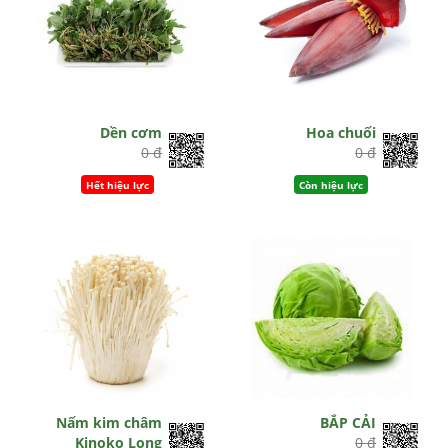
Dền cơm
Hoa chuối
0 đ
0 đ
Hết hiệu lực
Còn hiệu lực
Nấm kim châm
BẮP CẢI
Kinoko Long
0 đ