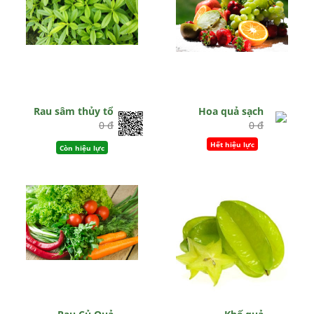
Rau sâm thủy tổ
Hoa quả sạch
0 đ
0 đ
Hết hiệu lực
Còn hiệu lực