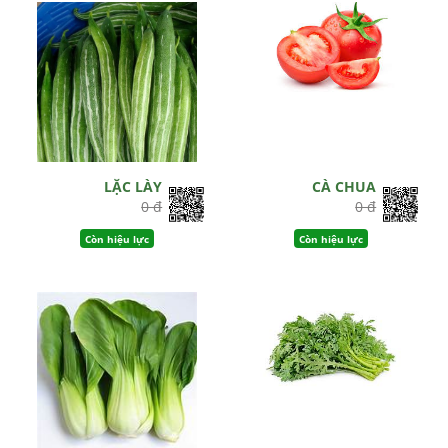
LẶC LÀY
CÀ CHUA
0 đ
0 đ
Còn hiệu lực
Còn hiệu lực