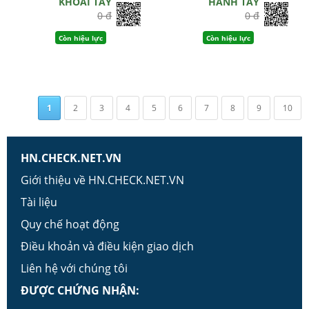
KHOAI TÂY
HÀNH TÂY
0 đ
0 đ
Còn hiệu lực
Còn hiệu lực
1
2
3
4
5
6
7
8
9
10
HN.CHECK.NET.VN
Giới thiệu về HN.CHECK.NET.VN
Tài liệu
Quy chế hoạt động
Điều khoản và điều kiện giao dịch
Liên hệ với chúng tôi
ĐƯỢC CHỨNG NHẬN: