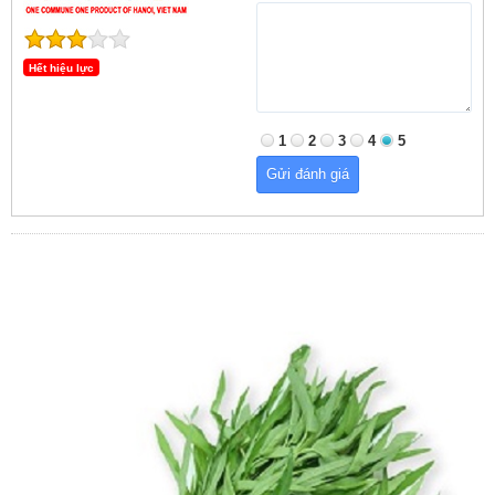
Hết hiệu lực
1
2
3
4
5