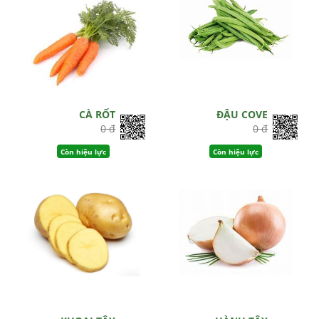
CÀ RỐT
ĐẬU COVE
0 đ
0 đ
Còn hiệu lực
Còn hiệu lực