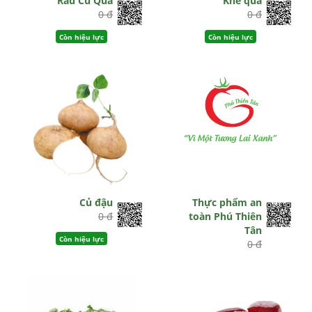
Rau Củ Quả
Khế quả
0 đ
0 đ
Còn hiệu lực
Còn hiệu lực
Củ đậu
Thực phẩm an
0 đ
toàn Phú Thiên
Tân
Còn hiệu lực
0 đ
Còn hiệu lực