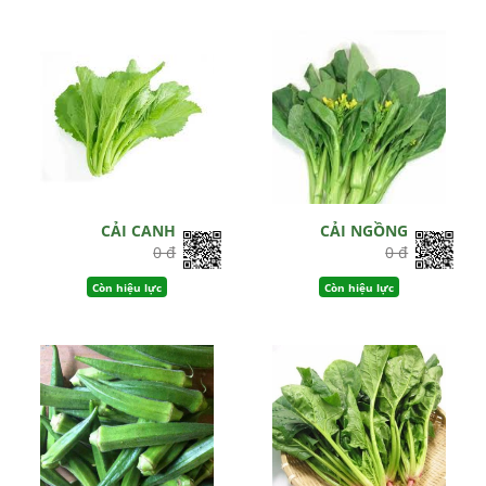
CẢI CANH
CẢI NGỒNG
0 đ
0 đ
Còn hiệu lực
Còn hiệu lực