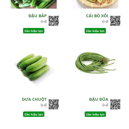
ĐẬU BẮP
CẢI BÓ XÔI
0 đ
0 đ
Còn hiệu lực
Còn hiệu lực
DƯA CHUỘT
ĐẬU ĐŨA
0 đ
0 đ
Còn hiệu lực
Còn hiệu lực