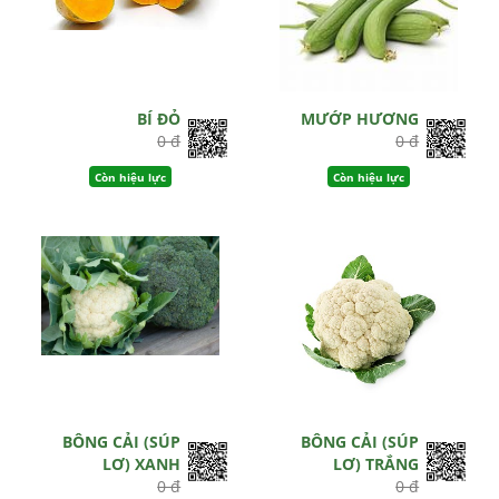
BÍ ĐỎ
MƯỚP HƯƠNG
0 đ
0 đ
Còn hiệu lực
Còn hiệu lực
BÔNG CẢI (SÚP
BÔNG CẢI (SÚP
LƠ) XANH
LƠ) TRẮNG
0 đ
0 đ