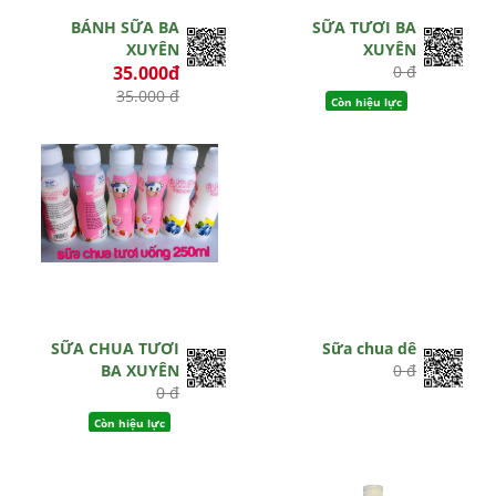
BÁNH SỮA BA
SỮA TƯƠI BA
XUYÊN
XUYÊN
35.000đ
0 đ
35.000 đ
Còn hiệu lực
Còn hiệu lực
SỮA CHUA TƯƠI
Sữa chua dê
BA XUYÊN
0 đ
0 đ
Còn hiệu lực