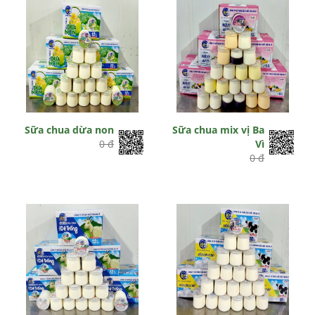
Sữa chua dừa non
Sữa chua mix vị Ba
0 đ
Vì
0 đ