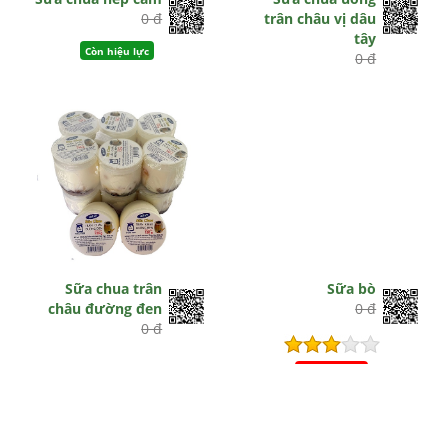
0 đ
trân châu vị dâu
tây
Còn hiệu lực
0 đ
Sữa chua trân
Sữa bò
châu đường đen
0 đ
0 đ
Hết hiệu lực