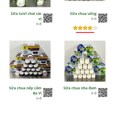
Sữa tươi chai các
Sữa chua uống
vị
0 đ
0 đ
Hết hiệu lực
Sữa chua nếp cẩm
Sữa chua nha đam
Ba Vì
0 đ
0 đ