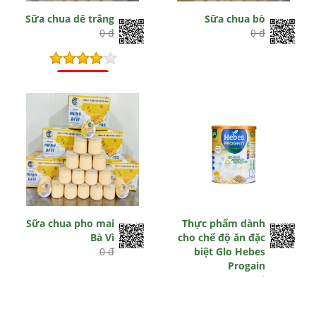
Sữa chua dê trắng
Sữa chua bò
0 đ
0 đ
Hết hiệu lực
Sữa chua pho mai
Thực phẩm dành
Bà Vì
cho chế độ ăn đặc
0 đ
biệt Glo Hebes
Progain
0 đ