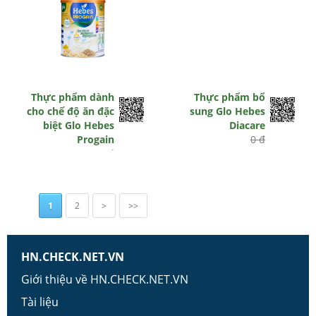
Thực phẩm dành
Thực phẩm bổ
cho chế độ ăn đặc
sung Glo Hebes
biệt Glo Hebes
Diacare
Progain
0 đ
0 đ
1
2
>
>>
HN.CHECK.NET.VN
Giới thiệu về HN.CHECK.NET.VN
Tài liệu