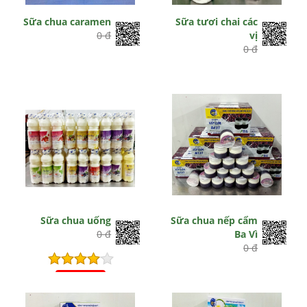
Sữa chua caramen
Sữa tươi chai các
0 đ
vị
0 đ
Sữa chua uống
Sữa chua nếp cẩm
0 đ
Ba Vì
0 đ
Hết hiệu lực