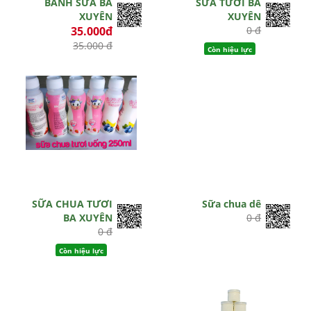
BÁNH SỮA BA
SỮA TƯƠI BA
XUYÊN
XUYÊN
35.000đ
0 đ
35.000 đ
Còn hiệu lực
Còn hiệu lực
SỮA CHUA TƯƠI
Sữa chua dê
BA XUYÊN
0 đ
0 đ
Còn hiệu lực