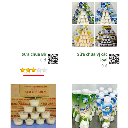
Sữa chua Bò
Sữa chua vị các
0 đ
loại
0 đ
Hết hiệu lực