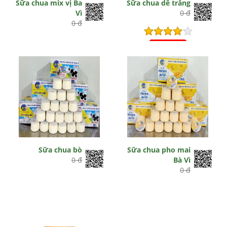
Sữa chua mix vị Ba
Sữa chua dê trắng
Vì
0 đ
0 đ
Hết hiệu lực
Sữa chua bò
Sữa chua pho mai
0 đ
Bà Vì
0 đ