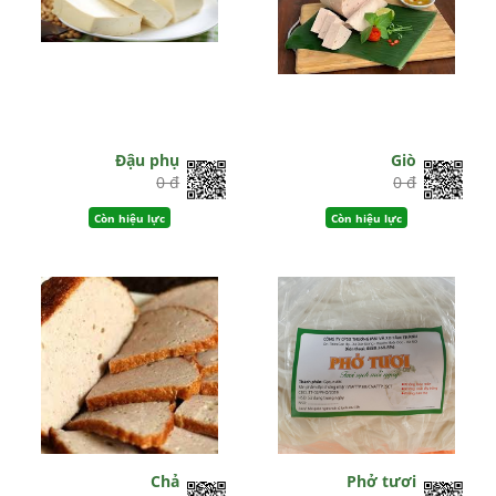
Đậu phụ
Giò
0 đ
0 đ
Còn hiệu lực
Còn hiệu lực
Chả
Phở tươi