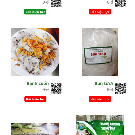
0 đ
0 đ
Còn hiệu lực
Hết hiệu lực
Bánh cuốn
Bún tươi
0 đ
0 đ
Hết hiệu lực
Hết hiệu lực