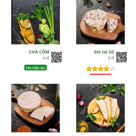
CHẢ CỐM
Giò tai SD
0 đ
0 đ
Còn hiệu lực
Hết hiệu lực