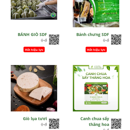
BÁNH GIÒ SDF
Bánh chưng SDF
0 đ
0 đ
Hết hiệu lực
Hết hiệu lực
Giò lụa tươi
Canh chua sấy
0 đ
thăng hoa