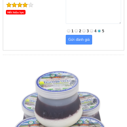
Hết hiệu lực
1
2
3
4
5