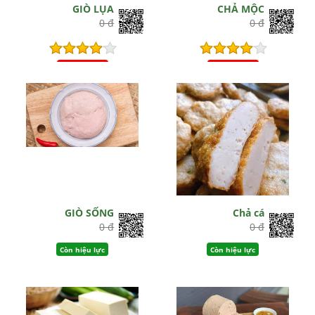
GIÒ LỤA
CHẢ MỘC
0 đ
0 đ
Hết hiệu lực
Hết hiệu lực
GIÒ SỐNG
Chả cá
0 đ
0 đ
Còn hiệu lực
Còn hiệu lực