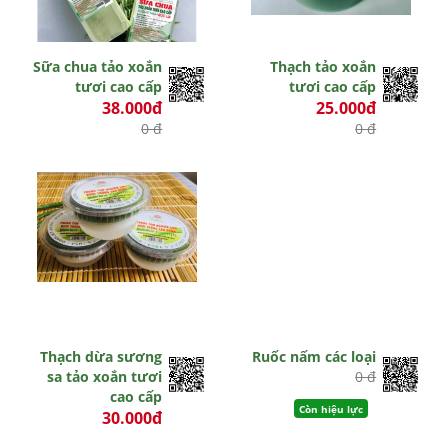
Sữa chua tảo xoắn
Thạch tảo xoắn
tươi cao cấp
tươi cao cấp
38.000đ
25.000đ
0 đ
0 đ
Hết hiệu lực
Hết hiệu lực
Thạch dừa sương
Ruốc nấm các loại
sa tảo xoắn tươi
0 đ
cao cấp
Còn hiệu lực
30.000đ
0 đ