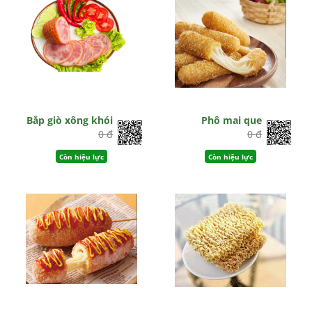
Bắp giò xông khói
Phô mai que
0 đ
0 đ
Còn hiệu lực
Còn hiệu lực