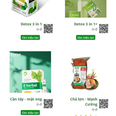
Detox 3 in 1
Detox 3 in 1+
0 đ
0 đ
Còn hiệu lực
Còn hiệu lực
Cần tây - mật ong
Chả lợn - Mạnh
0 đ
Cường
0 đ
Còn hiệu lực