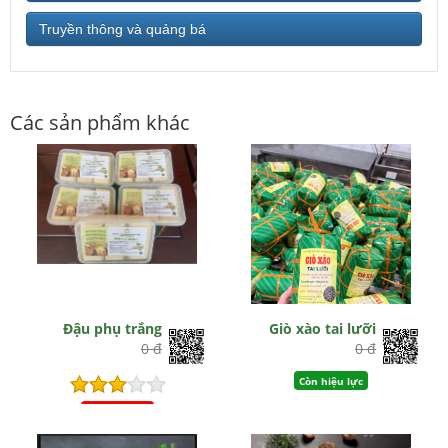
Truyền thông và quảng bá
Các sản phẩm khác
Đậu phụ trắng
Giò xào tai lưỡi
0 đ
0 đ
Còn hiệu lực
Hết hiệu lực