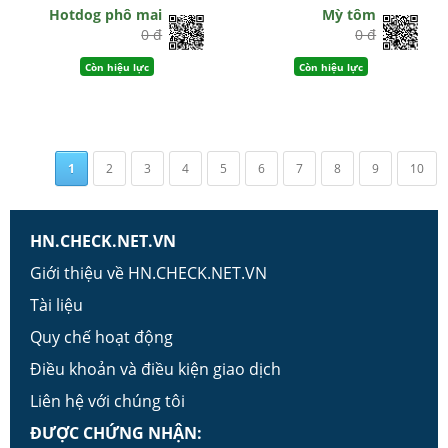
Hotdog phô mai
Mỳ tôm
0 đ
0 đ
Còn hiệu lực
Còn hiệu lực
1
2
3
4
5
6
7
8
9
10
HN.CHECK.NET.VN
Giới thiệu về HN.CHECK.NET.VN
Tài liệu
Quy chế hoạt động
Điều khoản và điều kiện giao dịch
Liên hệ với chúng tôi
ĐƯỢC CHỨNG NHẬN: