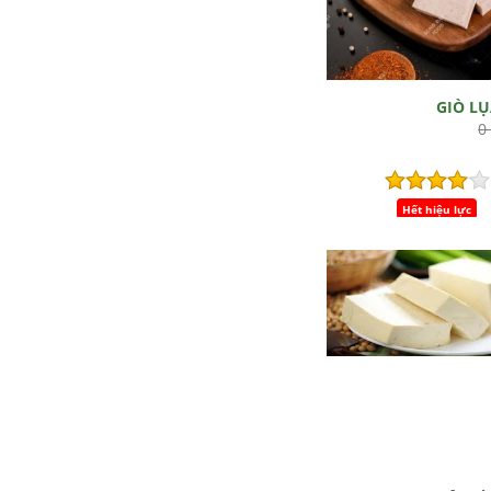
GIÒ L
0
Hết hiệu lực