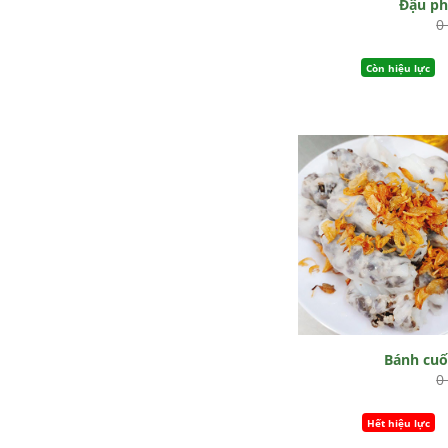
Đậu p
0
Còn hiệu lực
Bánh cu
0
Hết hiệu lực