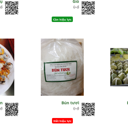
hụ
Giò
 đ
0 đ
Còn hiệu lực
ốn
Bún tươi
 đ
0 đ
Hết hiệu lực