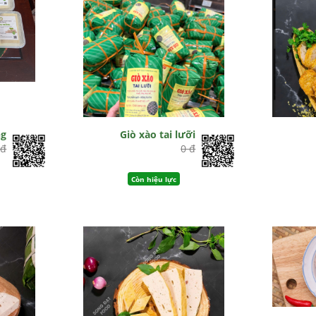
ng
Giò xào tai lưỡi
 đ
0 đ
Còn hiệu lực