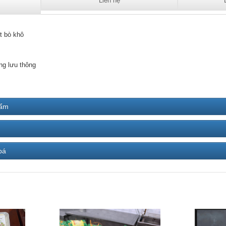
Liên hệ
t bò khô
ng lưu thông
hẩm
bá