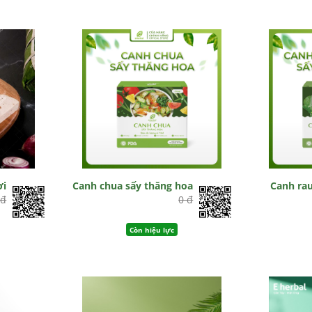
ơi
Canh chua sấy thăng hoa
Canh ra
 đ
0 đ
Còn hiệu lực