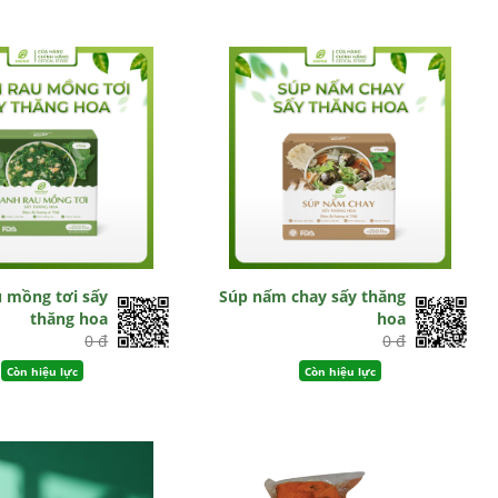
u mồng tơi sấy
Súp nấm chay sấy thăng
thăng hoa
hoa
0 đ
0 đ
Còn hiệu lực
Còn hiệu lực