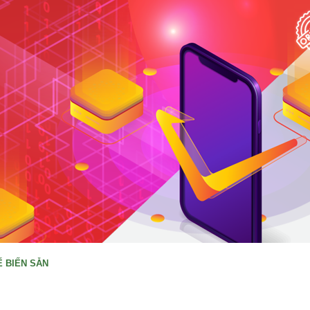
 BIẾN SẴN