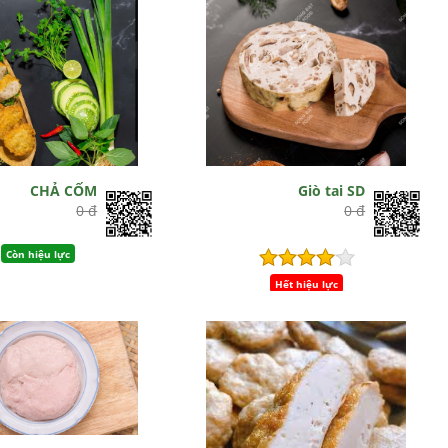
CHẢ CỐM
Giò tai SD
0 đ
0 đ
Còn hiệu lực
Hết hiệu lực