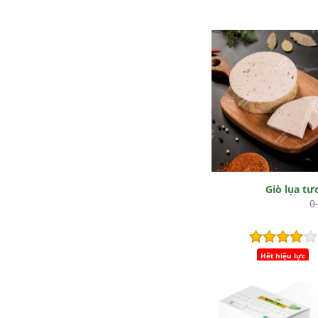
Giò lụa tư
0
Hết hiệu lực