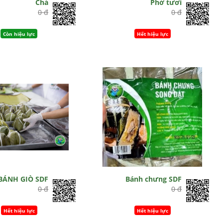
Chả
Phở tươi
0 đ
0 đ
Còn hiệu lực
Hết hiệu lực
BÁNH GIÒ SDF
Bánh chưng SDF
0 đ
0 đ
Hết hiệu lực
Hết hiệu lực