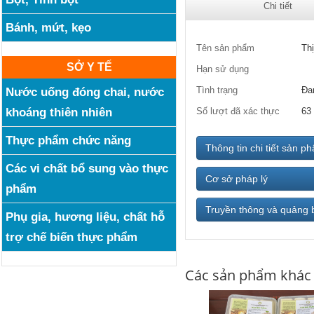
Chi tiết
Bánh, mứt, kẹo
Tên sản phẩm
Thị
SỞ Y TẾ
Hạn sử dụng
Tình trạng
Đa
Nước uống đóng chai, nước
khoáng thiên nhiên
Số lượt đã xác thực
63
Thực phẩm chức năng
Thông tin chi tiết sản p
Các vi chất bổ sung vào thực
Cơ sở pháp lý
phẩm
Truyền thông và quảng 
Phụ gia, hương liệu, chất hỗ
trợ chế biến thực phẩm
Các sản phẩm khác