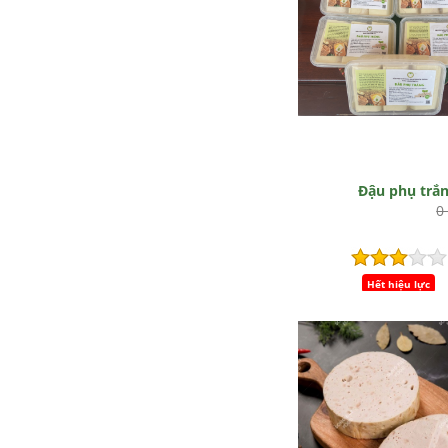
Đậu phụ trắ
0
Hết hiệu lực