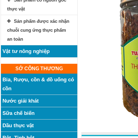
thực vật
Sản phẩm được xác nhận
chuỗi cung ứng thực phẩm
an toàn
Vật tư nông nghiệp
SỞ CÔNG THƯƠNG
Bia, Rượu, cồn & đồ uống có
cồn
Nước giải khát
Sữa chế biến
Dầu thực vật
Bột, Tinh bột