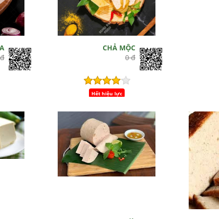
ỤA
CHẢ MỘC
 đ
0 đ
Hết hiệu lực