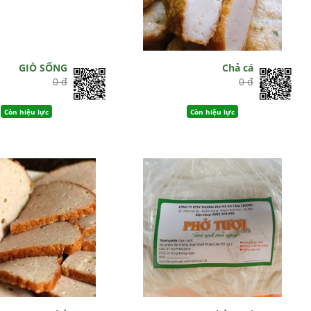
GIÒ SỐNG
Chả cá
0 đ
0 đ
Còn hiệu lực
Còn hiệu lực