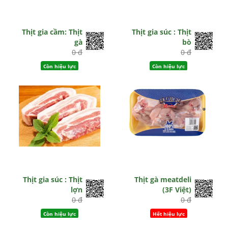
Thịt gia cầm: Thịt
Thịt gia súc : Thịt
gà
bò
0 đ
0 đ
Còn hiệu lực
Còn hiệu lực
Thịt gia súc : Thịt
Thịt gà meatdeli
lợn
(3F Việt)
0 đ
0 đ
Còn hiệu lực
Hết hiệu lực