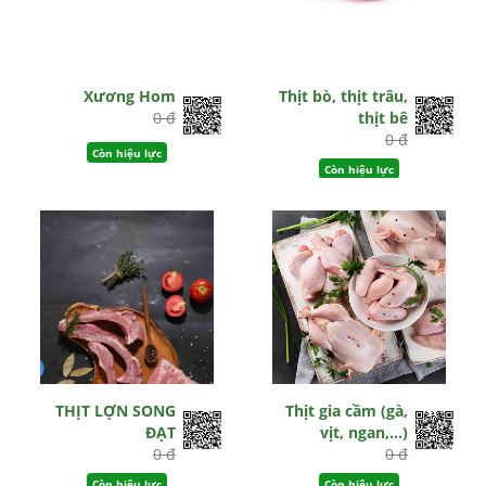
Xương Hom
Thịt bò, thịt trâu,
0 đ
thịt bê
0 đ
Còn hiệu lực
Còn hiệu lực
THỊT LỢN SONG
Thịt gia cầm (gà,
ĐẠT
vịt, ngan,...)
0 đ
0 đ
Còn hiệu lực
Còn hiệu lực