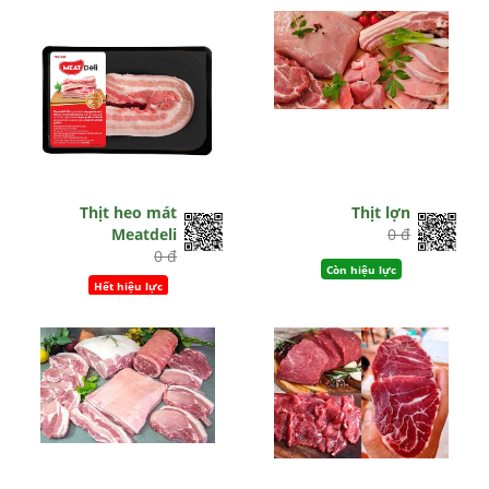
Thịt heo mát
Thịt lợn
Meatdeli
0 đ
0 đ
Còn hiệu lực
Hết hiệu lực