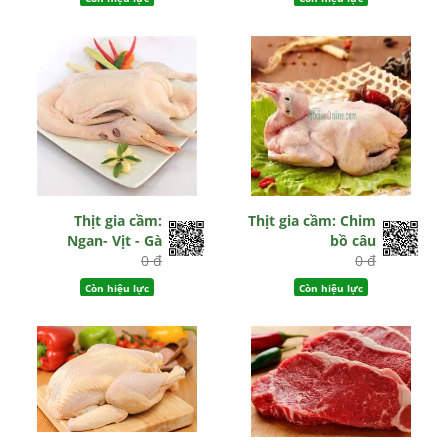
Thịt gia cầm:
Thịt gia cầm: Chim
Ngan- Vịt - Gà
bồ câu
0 đ
0 đ
Còn hiệu lực
Còn hiệu lực