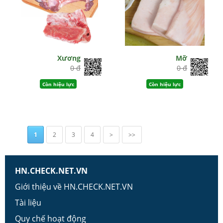
Xương
Mỡ
0 đ
0 đ
Còn hiệu lực
Còn hiệu lực
1
2
3
4
>
>>
HN.CHECK.NET.VN
Giới thiệu về HN.CHECK.NET.VN
Tài liệu
Quy chế hoạt động