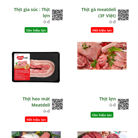
Thịt gia súc : Thịt
Thịt gà meatdeli
lợn
(3F Việt)
0 đ
0 đ
Còn hiệu lực
Hết hiệu lực
Thịt heo mát
Thịt lợn
Meatdeli
0 đ
0 đ
Còn hiệu lực
Hết hiệu lực