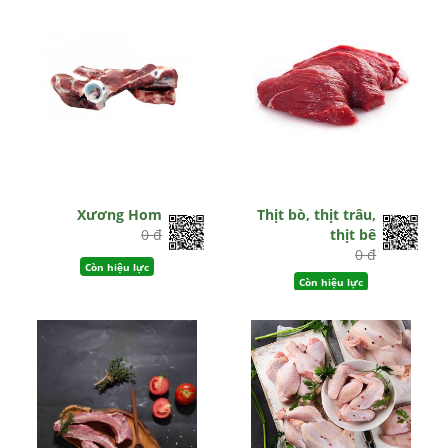
Xương Hom
Thịt bò, thịt trâu,
0 đ
thịt bê
0 đ
Còn hiệu lực
Còn hiệu lực