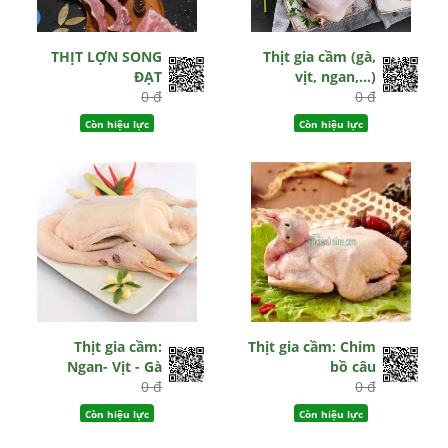
THỊT LỢN SONG
Thịt gia cầm (gà,
ĐẠT
vịt, ngan,...)
0 đ
0 đ
Còn hiệu lực
Còn hiệu lực
Thịt gia cầm:
Thịt gia cầm: Chim
Ngan- Vịt - Gà
bồ câu
0 đ
0 đ
Còn hiệu lực
Còn hiệu lực