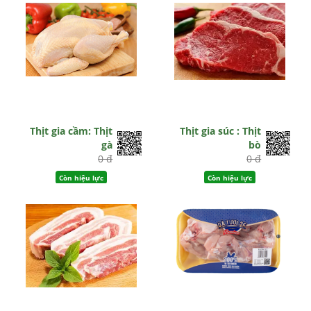
Thịt gia cầm: Thịt
Thịt gia súc : Thịt
gà
bò
0 đ
0 đ
Còn hiệu lực
Còn hiệu lực