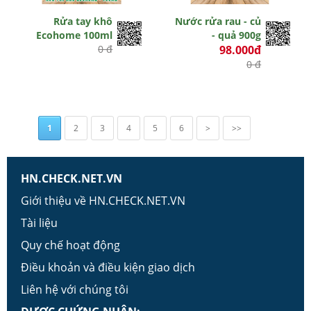
Rửa tay khô
Nước rửa rau - củ
Ecohome 100ml
- quả 900g
0 đ
98.000đ
0 đ
1
2
3
4
5
6
>
>>
HN.CHECK.NET.VN
Giới thiệu về HN.CHECK.NET.VN
Tài liệu
Quy chế hoạt động
Điều khoản và điều kiện giao dịch
Liên hệ với chúng tôi