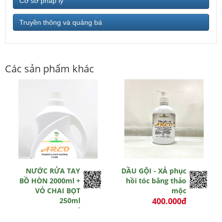
Cơ sở pháp lý
Truyền thông và quảng bá
Các sản phẩm khác
NƯỚC RỬA TAY
DẦU GỘI - XẢ phục
BỒ HÒN 2000ml +
hồi tóc bằng thảo
VỎ CHAI BỌT
mộc
250ml
400.000đ
370.000đ
-3 đ
0 đ