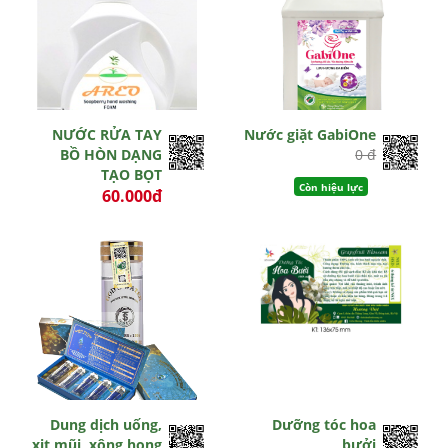
NƯỚC RỬA TAY
Nước giặt GabiOne
BỒ HÒN DẠNG
0 đ
TẠO BỌT
Còn hiệu lực
60.000đ
0 đ
Hết hiệu lực
Dung dịch uống,
Dưỡng tóc hoa
xịt mũi, xông họng
bưởi