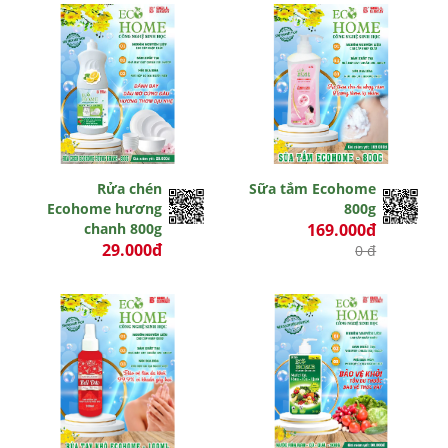
Rửa chén
Sữa tắm Ecohome
Ecohome hương
800g
chanh 800g
169.000đ
29.000đ
0 đ
0 đ