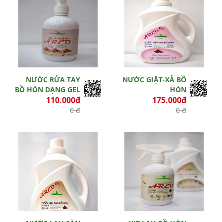
NƯỚC RỬA TAY
NƯỚC GIẶT-XẢ BỒ
BỒ HÒN DẠNG GEL
HÒN
110.000đ
175.000đ
0 đ
0 đ
Hết hiệu lực
Hết hiệu lực