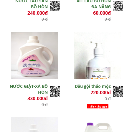
NƯỚC LAU SÀN
XỊT LAU BỒ HÒN
BỒ HÒN
ĐA NĂNG
240.000đ
60.000đ
0 đ
0 đ
Hết hiệu lực
Hết hiệu lực
NƯỚC GIẶT-XẢ BỒ
Dầu gội thảo mộc
HÒN
220.000đ
330.000đ
0 đ
0 đ
Hết hiệu lực
Hết hiệu lực