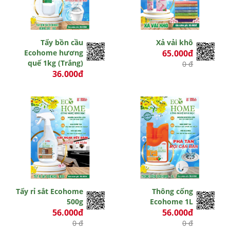
Tẩy bồn cầu
Xả vải khô
Ecohome hương
65.000đ
quế 1kg (Trắng)
0 đ
36.000đ
0 đ
Tẩy rỉ sắt Ecohome
Thông cống
500g
Ecohome 1L
56.000đ
56.000đ
0 đ
0 đ