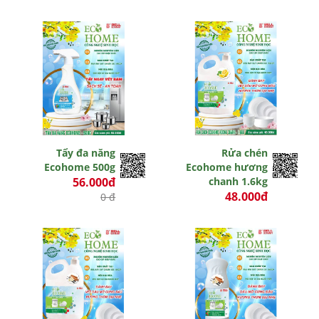
Tẩy đa năng
Rửa chén
Ecohome 500g
Ecohome hương
56.000đ
chanh 1.6kg
48.000đ
0 đ
0 đ