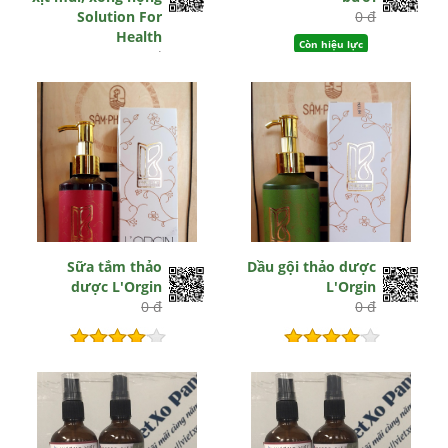
Solution For
0 đ
Health
Còn hiệu lực
0 đ
Còn hiệu lực
Sữa tắm thảo
Dầu gội thảo dược
dược L'Orgin
L'Orgin
0 đ
0 đ
Hết hiệu lực
Hết hiệu lực