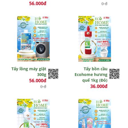
56.000đ
0 đ
0 đ
Tẩy lồng máy giặt
Tẩy bồn cầu
300g
Ecohome hương
56.000đ
quế 1kg (Đỏ)
36.000đ
0 đ
0 đ