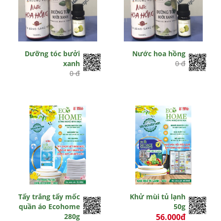
Dưỡng tóc bưởi
Nước hoa hồng
xanh
0 đ
0 đ
Tẩy trắng tẩy mốc
Khử mùi tủ lạnh
quần áo Ecohome
50g
280g
56.000đ