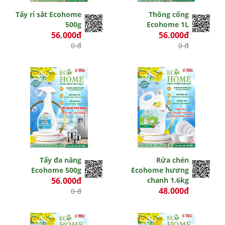
Tẩy rỉ sắt Ecohome
Thông cống
500g
Ecohome 1L
56.000đ
56.000đ
0 đ
0 đ
Tẩy đa năng
Rửa chén
Ecohome 500g
Ecohome hương
56.000đ
chanh 1.6kg
48.000đ
0 đ
0 đ