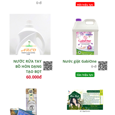
0 đ
Hết hiệu lực
Hết hiệu lực
NƯỚC RỬA TAY
Nước giặt GabiOne
BỒ HÒN DẠNG
0 đ
TẠO BỌT
Còn hiệu lực
60.000đ
0 đ
Hết hiệu lực