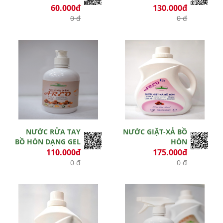
60.000đ
130.000đ
0 đ
0 đ
Hết hiệu lực
Hết hiệu lực
NƯỚC RỬA TAY
NƯỚC GIẶT-XẢ BỒ
BỒ HÒN DẠNG GEL
HÒN
110.000đ
175.000đ
0 đ
0 đ
Hết hiệu lực
Hết hiệu lực