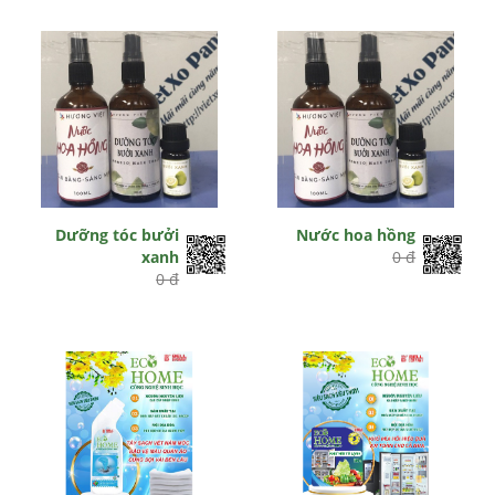
Hết hiệu lực
Hết hiệu lực
Dưỡng tóc bưởi
Nước hoa hồng
xanh
0 đ
0 đ