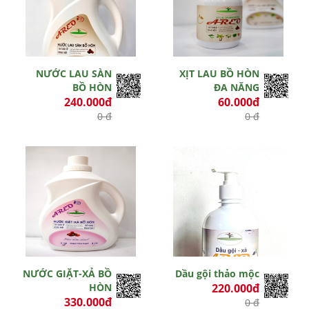
NƯỚC LAU SÀN
XỊT LAU BỒ HÒN
BỒ HÒN
ĐA NĂNG
240.000đ
60.000đ
0 đ
0 đ
Hết hiệu lực
Hết hiệu lực
NƯỚC GIẶT-XẢ BỒ
Dầu gội thảo mộc
HÒN
220.000đ
330.000đ
0 đ