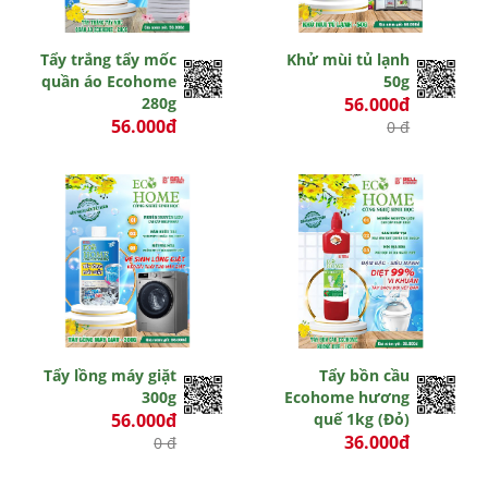
Tẩy trắng tẩy mốc
Khử mùi tủ lạnh
quần áo Ecohome
50g
280g
56.000đ
56.000đ
0 đ
0 đ
Tẩy lồng máy giặt
Tẩy bồn cầu
300g
Ecohome hương
56.000đ
quế 1kg (Đỏ)
36.000đ
0 đ
0 đ