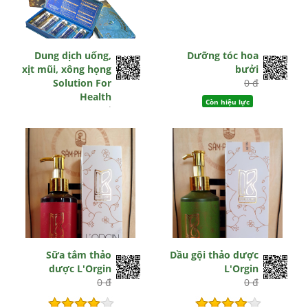
Dung dịch uống,
Dưỡng tóc hoa
xịt mũi, xông họng
bưởi
Solution For
0 đ
Health
Còn hiệu lực
0 đ
Còn hiệu lực
Sữa tắm thảo
Dầu gội thảo dược
dược L'Orgin
L'Orgin
0 đ
0 đ