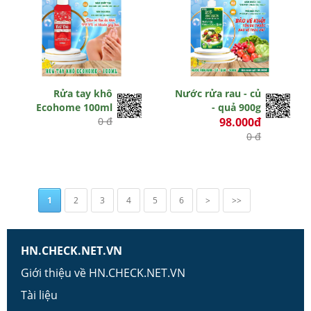
Rửa tay khô
Nước rửa rau - củ
Ecohome 100ml
- quả 900g
0 đ
98.000đ
0 đ
1
2
3
4
5
6
>
>>
HN.CHECK.NET.VN
Giới thiệu về HN.CHECK.NET.VN
Tài liệu