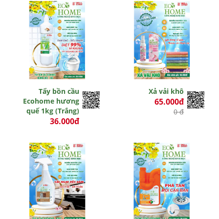
Tẩy bồn cầu
Xả vải khô
Ecohome hương
65.000đ
quế 1kg (Trắng)
0 đ
36.000đ
0 đ