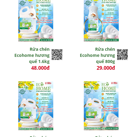
Rửa chén
Rửa chén
Ecohome hương
Ecohome hương
quế 1.6kg
quế 800g
48.000đ
29.000đ
0 đ
0 đ