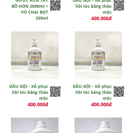
NƯỚC RỬA TAY
DẦU GỘI - XẢ phục
BỒ HÒN 2000ml +
hồi tóc bằng thảo
VỎ CHAI BỌT
mộc
250ml
400.000đ
370.000đ
-3 đ
0 đ
Hết hiệu lực
Hết hiệu lực
DẦU GỘI - XẢ phục
DẦU GỘI - XẢ phục
hồi tóc bằng thảo
hồi tóc bằng thảo
mộc
mộc
400.000đ
400.000đ
0 đ
0 đ
Hết hiệu lực
Còn hiệu lực