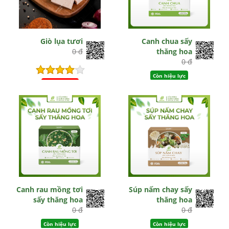
Giò lụa tươi
Canh chua sấy
0 đ
thăng hoa
0 đ
Còn hiệu lực
Hết hiệu lực
Canh rau mồng tơi
Súp nấm chay sấy
sấy thăng hoa
thăng hoa
0 đ
0 đ
Còn hiệu lực
Còn hiệu lực