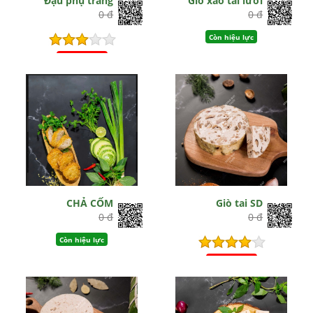
Đậu phụ trắng
Giò xào tai lưỡi
0 đ
0 đ
Còn hiệu lực
Hết hiệu lực
CHẢ CỐM
Giò tai SD
0 đ
0 đ
Còn hiệu lực
Hết hiệu lực