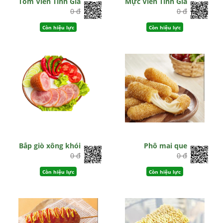
Tôm Viên Tinh Gia
Mực Viên Tinh Gia
0 đ
0 đ
Còn hiệu lực
Còn hiệu lực
Bắp giò xông khói
Phô mai que
0 đ
0 đ
Còn hiệu lực
Còn hiệu lực