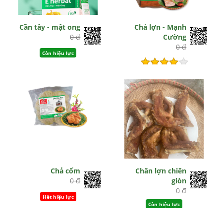
Cần tây - mật ong
Chả lợn - Mạnh
0 đ
Cường
0 đ
Còn hiệu lực
Hết hiệu lực
Chả cốm
Chân lợn chiên
0 đ
giòn
0 đ
Hết hiệu lực
Còn hiệu lực