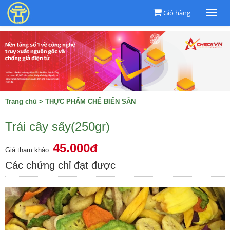
Giỏ hàng
Togg
navi
Trang chủ
>
THỰC PHẨM CHẾ BIẾN SẴN
Trái cây sấy(250gr)
45.000đ
Giá tham khảo:
Các chứng chỉ đạt được