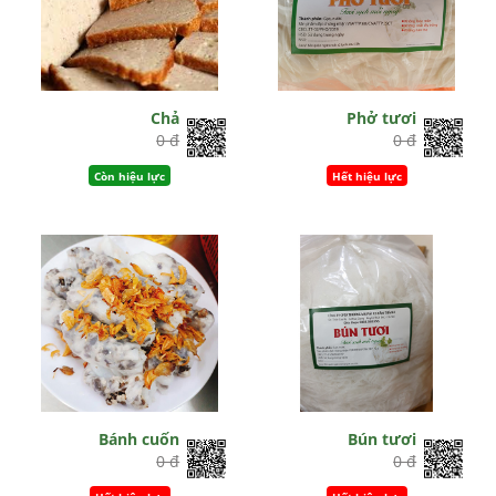
Chả
Phở tươi
0 đ
0 đ
Còn hiệu lực
Hết hiệu lực
Bánh cuốn
Bún tươi
0 đ
0 đ