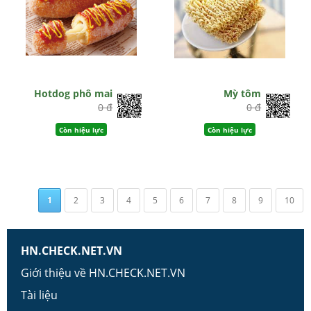
Hotdog phô mai
Mỳ tôm
0 đ
0 đ
Còn hiệu lực
Còn hiệu lực
1
2
3
4
5
6
7
8
9
10
HN.CHECK.NET.VN
Giới thiệu về HN.CHECK.NET.VN
Tài liệu