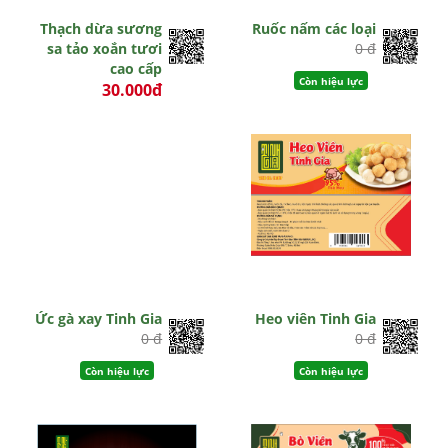
Thạch dừa sương
Ruốc nấm các loại
sa tảo xoắn tươi
0 đ
cao cấp
Còn hiệu lực
30.000đ
0 đ
Còn hiệu lực
Ức gà xay Tinh Gia
Heo viên Tinh Gia
0 đ
0 đ
Còn hiệu lực
Còn hiệu lực