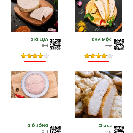
GIÒ LỤA
CHẢ MỘC
0 đ
0 đ
Hết hiệu lực
Hết hiệu lực
GIÒ SỐNG
Chả cá
0 đ
0 đ